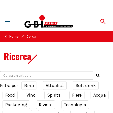
Toggle
navigation
/
< Home
Cerca
Ricerca
Filtra per
Birra
Attualità
Soft drink
Food
Vino
Spirits
Fiere
Acqua
Packaging
Riviste
Tecnologia