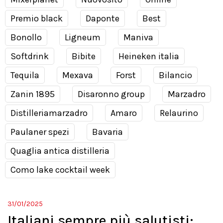
Premio black
Daponte
Best
Bonollo
Ligneum
Maniva
Softdrink
Bibite
Heineken italia
Tequila
Mexava
Forst
Bilancio
Zanin 1895
Disaronno group
Marzadro
Distilleriamarzadro
Amaro
Relaurino
Paulaner spezi
Bavaria
Quaglia antica distilleria
Como lake cocktail week
31/01/2025
Italiani sempre più salutisti: