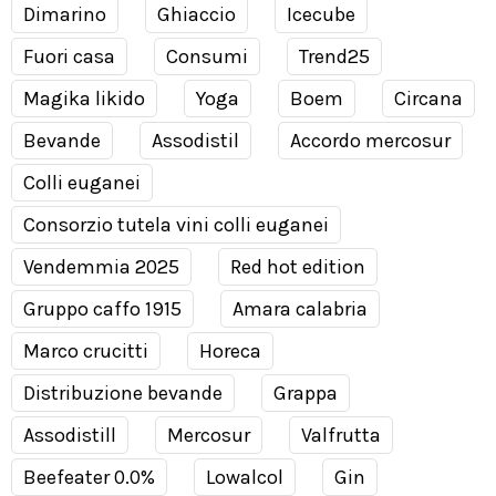
Dimarino
Ghiaccio
Icecube
Fuori casa
Consumi
Trend25
Magika likido
Yoga
Boem
Circana
Bevande
Assodistil
Accordo mercosur
Colli euganei
Consorzio tutela vini colli euganei
Vendemmia 2025
Red hot edition
Gruppo caffo 1915
Amara calabria
Marco crucitti
Horeca
Distribuzione bevande
Grappa
Assodistill
Mercosur
Valfrutta
Beefeater 0.0%
Lowalcol
Gin