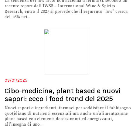
La tendenza del low alcol non accenna a fermarsi: secondo un
recente report dell'IWSR - International Wine & Spirits
Research, entro il 2027 si prevede che il segmento "low" cresca
del +6% nei...
09/01/2025
Cibo-medicina, plant based e nuovi
sapori: ecco i food trend del 2025
Nuovi sapori e ingredienti, farmaci per soddisfare il fabbisogno
quotidiano di nutrienti essenziali ma anche un'alimentazione
plant based con elementi detossinanti ed energizzanti,
all'insegna di uno...