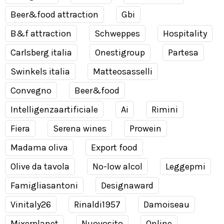
Beer&food attraction
Gbi
B&f attraction
Schweppes
Hospitality
Carlsberg italia
Onestigroup
Partesa
Swinkels italia
Matteosasselli
Convegno
Beer&food
Intelligenzaartificiale
Ai
Rimini
Fiera
Serena wines
Prowein
Madama oliva
Export food
Olive da tavola
No-low alcol
Leggepmi
Famigliasantoni
Designaward
Vinitaly26
Rinaldi1957
Damoiseau
Mixerplanet
Nuovosito
Online