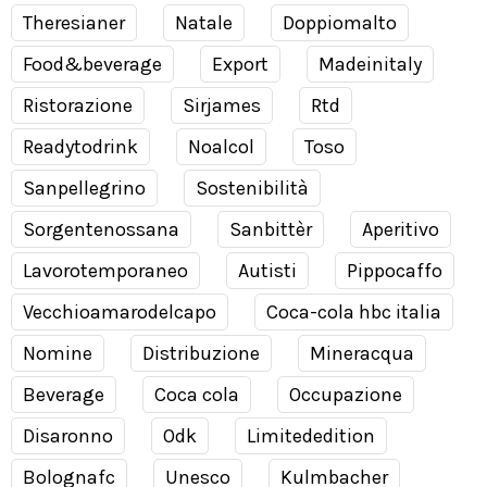
Theresianer
Natale
Doppiomalto
Food&beverage
Export
Madeinitaly
Ristorazione
Sirjames
Rtd
Readytodrink
Noalcol
Toso
Sanpellegrino
Sostenibilità
Sorgentenossana
Sanbittèr
Aperitivo
Lavorotemporaneo
Autisti
Pippocaffo
Vecchioamarodelcapo
Coca-cola hbc italia
Nomine
Distribuzione
Mineracqua
Beverage
Coca cola
Occupazione
Disaronno
Odk
Limitededition
Bolognafc
Unesco
Kulmbacher