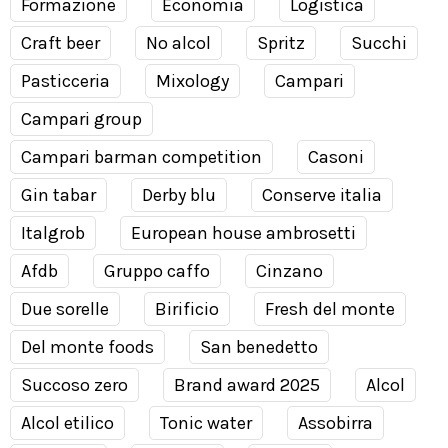
Formazione
Economia
Logistica
Craft beer
No alcol
Spritz
Succhi
Pasticceria
Mixology
Campari
Campari group
Campari barman competition
Casoni
Gin tabar
Derby blu
Conserve italia
Italgrob
European house ambrosetti
Afdb
Gruppo caffo
Cinzano
Due sorelle
Birificio
Fresh del monte
Del monte foods
San benedetto
Succoso zero
Brand award 2025
Alcol
Alcol etilico
Tonic water
Assobirra