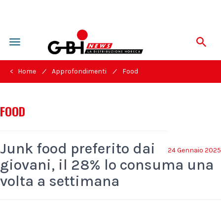
Toggle
navigation
/
/
< Home
Approfondimenti
Food
FOOD
Junk food preferito dai
24 Gennaio 2025
giovani, il 28% lo consuma una
volta a settimana