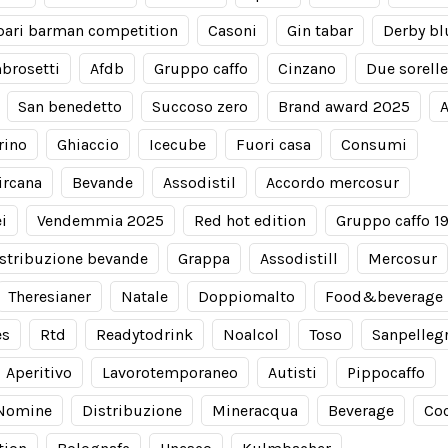
ari barman competition
Casoni
Gin tabar
Derby bl
brosetti
Afdb
Gruppo caffo
Cinzano
Due sorelle
San benedetto
Succoso zero
Brand award 2025
A
rino
Ghiaccio
Icecube
Fuori casa
Consumi
ircana
Bevande
Assodistil
Accordo mercosur
i
Vendemmia 2025
Red hot edition
Gruppo caffo 1
stribuzione bevande
Grappa
Assodistill
Mercosur
Theresianer
Natale
Doppiomalto
Food&beverage
es
Rtd
Readytodrink
Noalcol
Toso
Sanpelleg
Aperitivo
Lavorotemporaneo
Autisti
Pippocaffo
Nomine
Distribuzione
Mineracqua
Beverage
Coc