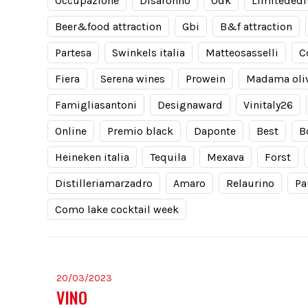
Occupazione
Disaronno
Odk
Limitededi
Beer&food attraction
Gbi
B&f attraction
Partesa
Swinkels italia
Matteosasselli
C
Fiera
Serena wines
Prowein
Madama oli
Famigliasantoni
Designaward
Vinitaly26
Online
Premio black
Daponte
Best
B
Heineken italia
Tequila
Mexava
Forst
Distilleriamarzadro
Amaro
Relaurino
Pa
Como lake cocktail week
20/03/2023
VINO