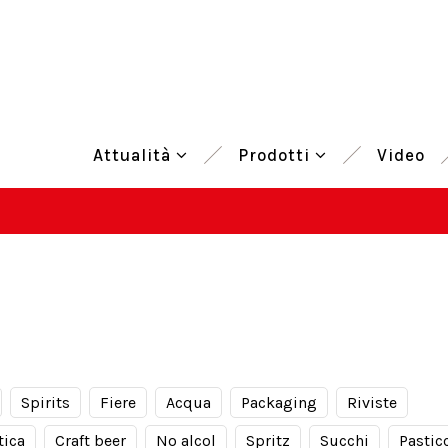
Attualità
Prodotti
Video
Spirits
Fiere
Acqua
Packaging
Riviste
tica
Craft beer
No alcol
Spritz
Succhi
Pastic