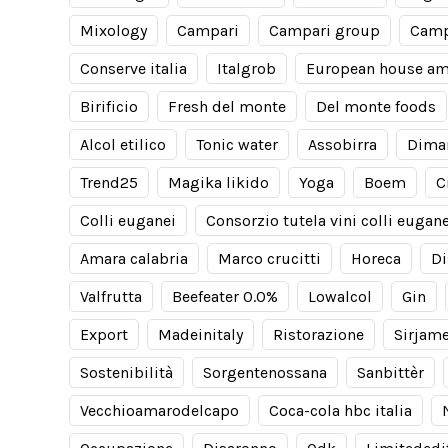
Mixology
Campari
Campari group
Camp
Conserve italia
Italgrob
European house am
Birificio
Fresh del monte
Del monte foods
Alcol etilico
Tonic water
Assobirra
Dima
Trend25
Magika likido
Yoga
Boem
C
Colli euganei
Consorzio tutela vini colli eugane
Amara calabria
Marco crucitti
Horeca
Di
Valfrutta
Beefeater 0.0%
Lowalcol
Gin
Export
Madeinitaly
Ristorazione
Sirjam
Sostenibilità
Sorgentenossana
Sanbittèr
Vecchioamarodelcapo
Coca-cola hbc italia