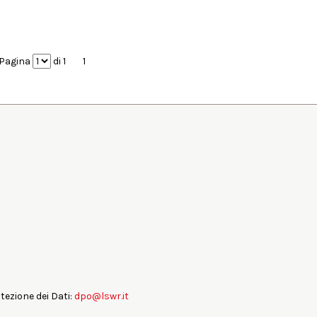
Pagina
di 1
1
otezione dei Dati:
dpo@lswr.it