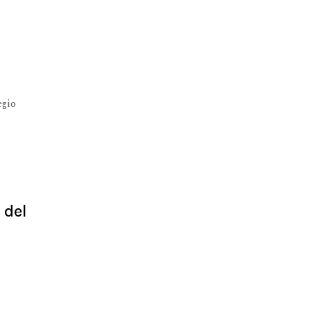
regio
a del