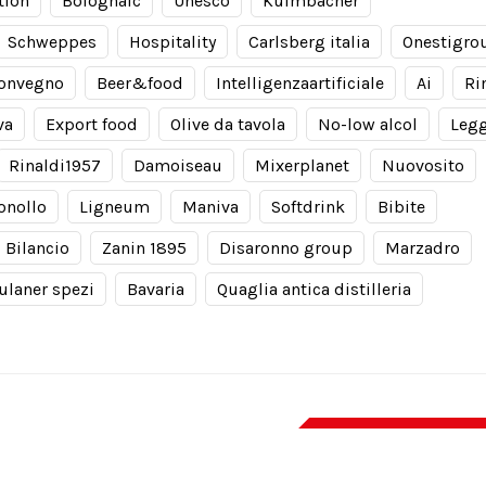
tion
Bolognafc
Unesco
Kulmbacher
Schweppes
Hospitality
Carlsberg italia
Onestigro
onvegno
Beer&food
Intelligenzaartificiale
Ai
Ri
va
Export food
Olive da tavola
No-low alcol
Leg
Rinaldi1957
Damoiseau
Mixerplanet
Nuovosito
onollo
Ligneum
Maniva
Softdrink
Bibite
Bilancio
Zanin 1895
Disaronno group
Marzadro
ulaner spezi
Bavaria
Quaglia antica distilleria