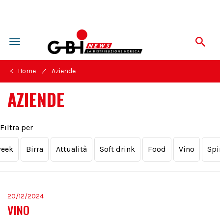
Toggle
navigation
/
< Home
Aziende
AZIENDE
Filtra per
week
Birra
Attualità
Soft drink
Food
Vino
Spi
20/12/2024
VINO