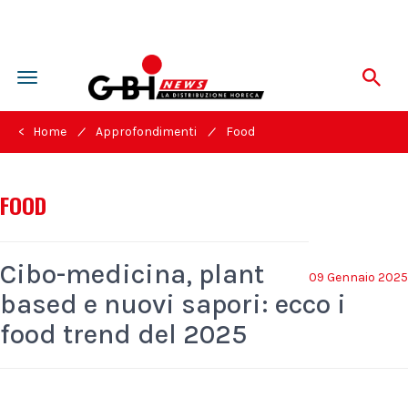
Toggle
navigation
/
/
< Home
Approfondimenti
Food
FOOD
Cibo-medicina, plant
09 Gennaio 2025
based e nuovi sapori: ecco i
food trend del 2025