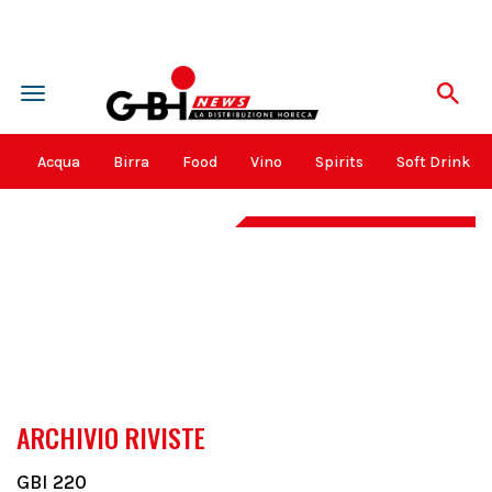
Toggle
navigation
k
Acqua
Birra
Food
Vino
Spirits
Soft Drink
ARCHIVIO RIVISTE
GBI 220