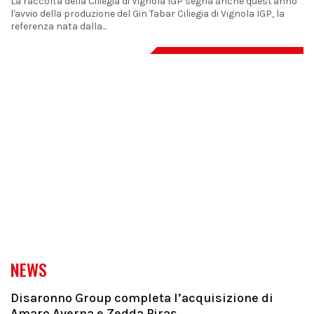
La raccolta della Ciliegia di Vignola IGP segna anche quest'anno
l'avvio della produzione del Gin Tabar Ciliegia di Vignola IGP, la
referenza nata dalla...
NEWS
Disaronno Group completa l’acquisizione di
Amaro Averna e Zedda Piras