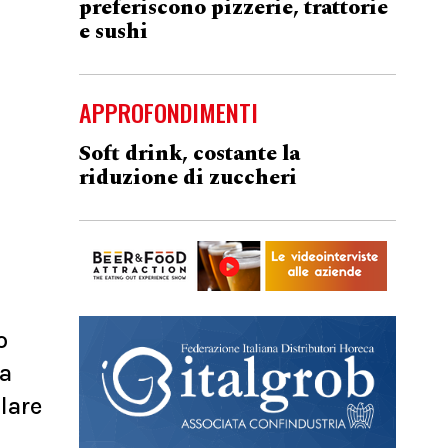
preferiscono pizzerie, trattorie
e sushi
APPROFONDIMENTI
Soft drink, costante la
riduzione di zuccheri
o
ta
olare