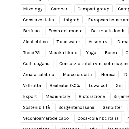
Mixology
Campari
Campari group
Camp
Conserve italia
Italgrob
European house am
Birificio
Fresh del monte
Del monte foods
Alcol etilico
Tonic water
Assobirra
Dima
Trend25
Magika likido
Yoga
Boem
C
Colli euganei
Consorzio tutela vini colli eugane
Amara calabria
Marco crucitti
Horeca
Di
Valfrutta
Beefeater 0.0%
Lowalcol
Gin
Export
Madeinitaly
Ristorazione
Sirjam
Sostenibilità
Sorgentenossana
Sanbittèr
Vecchioamarodelcapo
Coca-cola hbc italia