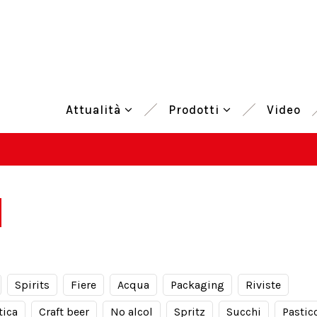
Attualità
Prodotti
Video
I
Spirits
Fiere
Acqua
Packaging
Riviste
tica
Craft beer
No alcol
Spritz
Succhi
Pastic