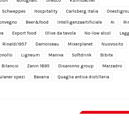
tion
Bolognafc
Unesco
Kulmbacher
Schweppes
Hospitality
Carlsberg italia
Onestigro
onvegno
Beer&food
Intelligenzaartificiale
Ai
Ri
va
Export food
Olive da tavola
No-low alcol
Leg
Rinaldi1957
Damoiseau
Mixerplanet
Nuovosito
onollo
Ligneum
Maniva
Softdrink
Bibite
Bilancio
Zanin 1895
Disaronno group
Marzadro
ulaner spezi
Bavaria
Quaglia antica distilleria