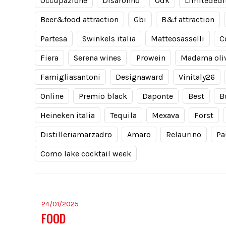
Occupazione
Disaronno
Odk
Limitededi
Beer&food attraction
Gbi
B&f attraction
Partesa
Swinkels italia
Matteosasselli
C
Fiera
Serena wines
Prowein
Madama oli
Famigliasantoni
Designaward
Vinitaly26
Online
Premio black
Daponte
Best
B
Heineken italia
Tequila
Mexava
Forst
Distilleriamarzadro
Amaro
Relaurino
Pa
Como lake cocktail week
24/01/2025
FOOD