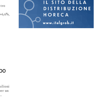
ttro
 +6,6%,
500
milioni
per un
..