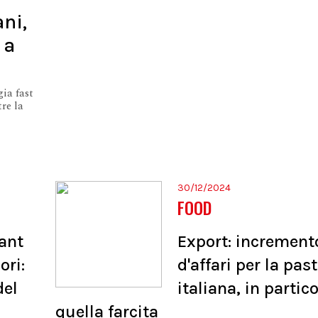
ani,
 a
gia fast
re la
30/12/2024
FOOD
ant
Export: increment
ori:
d'affari per la pas
del
italiana, in partic
quella farcita