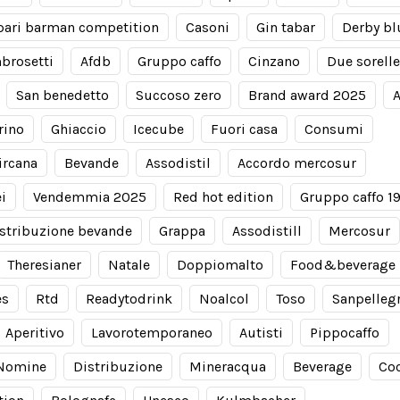
ari barman competition
Casoni
Gin tabar
Derby bl
brosetti
Afdb
Gruppo caffo
Cinzano
Due sorelle
San benedetto
Succoso zero
Brand award 2025
A
rino
Ghiaccio
Icecube
Fuori casa
Consumi
ircana
Bevande
Assodistil
Accordo mercosur
i
Vendemmia 2025
Red hot edition
Gruppo caffo 1
stribuzione bevande
Grappa
Assodistill
Mercosur
Theresianer
Natale
Doppiomalto
Food&beverage
es
Rtd
Readytodrink
Noalcol
Toso
Sanpelleg
Aperitivo
Lavorotemporaneo
Autisti
Pippocaffo
Nomine
Distribuzione
Mineracqua
Beverage
Coc