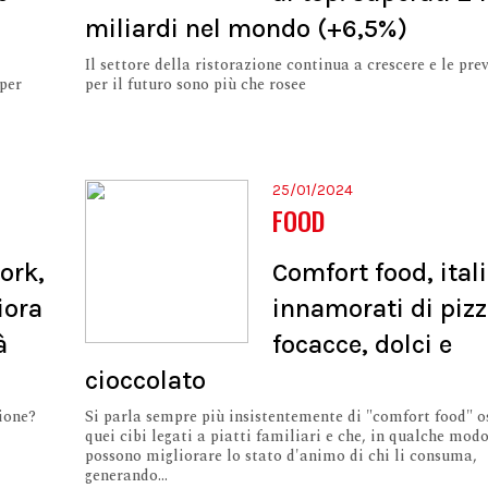
miliardi nel mondo (+6,5%)
Il settore della ristorazione continua a crescere e le pre
per
per il futuro sono più che rosee
25/01/2024
FOOD
ork,
Comfort food, ital
iora
innamorati di pizz
à
focacce, dolci e
cioccolato
zione?
Si parla sempre più insistentemente di "comfort food" o
quei cibi legati a piatti familiari e che, in qualche modo
possono migliorare lo stato d'animo di chi li consuma,
generando...