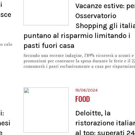
i
Vacanze estive: pe
asce
Osservatorio
Shopping gli itali
puntano al risparmio limitando i
vo calo
pasti fuori casa
Secondo una recente indagine, l’89% ricorrerà a sconti e
promozioni per contenere la spesa durante le ferie e il 
consumerà i pasti esclusivamente a casa per risparmiar
19/06/2024
FOOD
i:
Deloitte, la
nesi
ristorazione italia
e
al top: superati 2