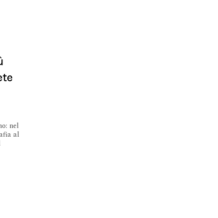
ù
ete
no: nel
afia al
l