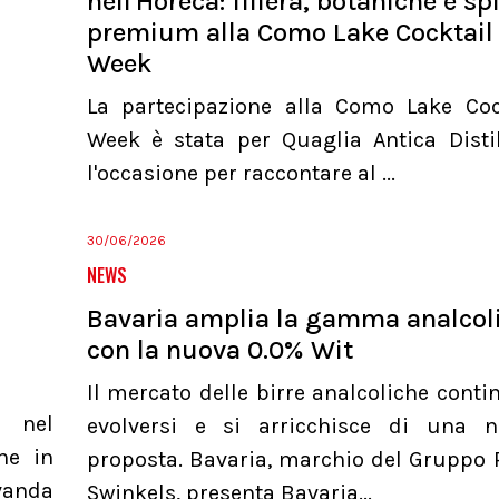
nell'Horeca: filiera, botaniche e spi
premium alla Como Lake Cocktail
Week
La partecipazione alla Como Lake Coc
Week è stata per Quaglia Antica Distil
l'occasione per raccontare al ...
30/06/2026
NEWS
Bavaria amplia la gamma analcol
con la nuova 0.0% Wit
Il mercato delle birre analcoliche conti
a nel
evolversi e si arricchisce di una 
he in
proposta. Bavaria, marchio del Gruppo 
evanda
Swinkels, presenta Bavaria...