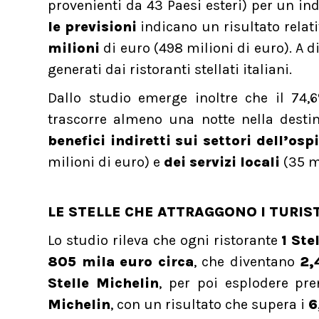
provenienti da 43 Paesi esteri) per un i
le previsioni
indicano un risultato relati
milioni
di euro (498 milioni di euro). A di
generati dai ristoranti stellati italiani.
Dallo studio emerge inoltre che il 74,6
trascorre almeno una notte nella desti
benefici indiretti sui settori dell’osp
milioni di euro) e
dei servizi locali
(35 mi
LE STELLE CHE ATTRAGGONO I TURIST
Lo studio rileva che ogni ristorante
1 Ste
805 mila euro circa
, che diventano
2,4
Stelle Michelin
, per poi esplodere pre
Michelin
, con un risultato che supera i
6