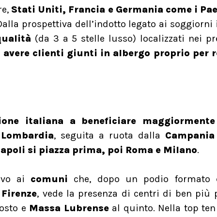
re,
Stati Uniti, Francia e Germania come i Pae
Dalla prospettiva dell’indotto legato ai soggiorni 
qualità
(da 3 a 5 stelle lusso) localizzati nei pr
 avere clienti giunti in albergo proprio per r
ione italiana a beneficiare maggiormente
a Lombardia
, seguita a ruota dalla
Campania 
apoli si piazza prima, poi Roma e Milano
.
tivo ai
comuni
che, dopo un podio formato 
Firenze
, vede la presenza di centri di ben più 
osto e
Massa Lubrense
al quinto. Nella top te