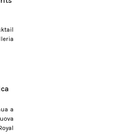
rits
ktail
leria
ica
nua a
nuova
Royal