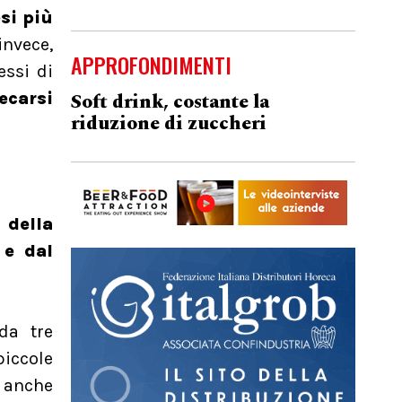
si più
invece,
APPROFONDIMENTI
essi di
Soft drink, costante la
ecarsi
riduzione di zuccheri
 della
e dal
da tre
piccole
n anche