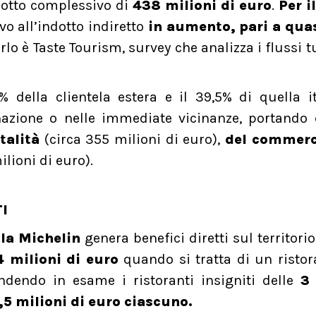
ndotto complessivo di
438 milioni di euro
.
Per i
vo all’indotto indiretto
in aumento, pari a qua
rlo è Taste Tourism, survey che analizza i flussi tu
% della clientela estera e il 39,5% di quella i
nazione o nelle immediate vicinanze, portando 
italità
(circa 355 milioni di euro),
del commerc
lioni di euro).
I
lla Michelin
genera benefici diretti sul territorio
 milioni di euro
quando si tratta di un risto
ndendo in esame i ristoranti insigniti delle
3 
,5 milioni di euro ciascuno.