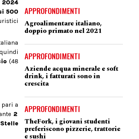
l 2024
APPROFONDIMENTI
si 500
ristici
Agroalimentare italiano,
doppio primato nel 2021
taliana
quindi
APPROFONDIMENTI
io
(48
Aziende acqua minerale e soft
drink, i fatturati sono in
crescita
 pari a
APPROFONDIMENTI
rante
2
TheFork, i giovani studenti
Stelle
preferiscono pizzerie, trattorie
e sushi