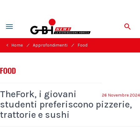
Toggle
navigation
/
/
< Home
Approfondimenti
Food
FOOD
TheFork, i giovani
26 Novembre 2024
studenti preferiscono pizzerie,
trattorie e sushi