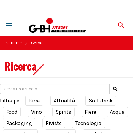
Toggle
navigation
/
< Home
Cerca
Ricerca
Filtra per
Birra
Attualità
Soft drink
Food
Vino
Spirits
Fiere
Acqua
Packaging
Riviste
Tecnologia