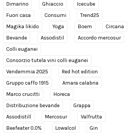
Dimarino
Ghiaccio
Icecube
Fuori casa
Consumi
Trend25
Magika likido
Yoga
Boem
Circana
Bevande
Assodistil
Accordo mercosur
Colli euganei
Consorzio tutela vini colli euganei
Vendemmia 2025
Red hot edition
Gruppo caffo 1915
Amara calabria
Marco crucitti
Horeca
Distribuzione bevande
Grappa
Assodistill
Mercosur
Valfrutta
Beefeater 0.0%
Lowalcol
Gin