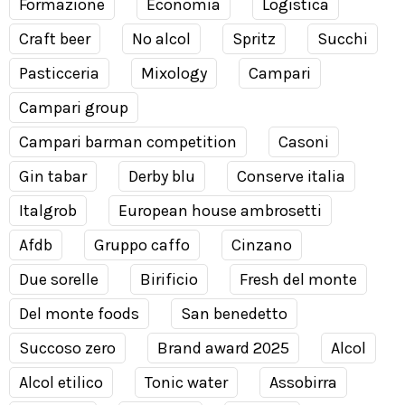
Formazione
Economia
Logistica
Craft beer
No alcol
Spritz
Succhi
Pasticceria
Mixology
Campari
Campari group
Campari barman competition
Casoni
Gin tabar
Derby blu
Conserve italia
Italgrob
European house ambrosetti
Afdb
Gruppo caffo
Cinzano
Due sorelle
Birificio
Fresh del monte
Del monte foods
San benedetto
Succoso zero
Brand award 2025
Alcol
Alcol etilico
Tonic water
Assobirra