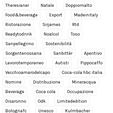
Theresianer
Natale
Doppiomalto
Food&beverage
Export
Madeinitaly
Ristorazione
Sirjames
Rtd
Readytodrink
Noalcol
Toso
Sanpellegrino
Sostenibilità
Sorgentenossana
Sanbittèr
Aperitivo
Lavorotemporaneo
Autisti
Pippocaffo
Vecchioamarodelcapo
Coca-cola hbc italia
Nomine
Distribuzione
Mineracqua
Beverage
Coca cola
Occupazione
Disaronno
Odk
Limitededition
Bolognafc
Unesco
Kulmbacher