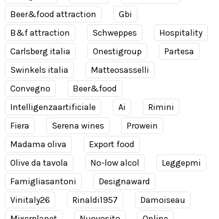
Beer&food attraction
Gbi
B&f attraction
Schweppes
Hospitality
Carlsberg italia
Onestigroup
Partesa
Swinkels italia
Matteosasselli
Convegno
Beer&food
Intelligenzaartificiale
Ai
Rimini
Fiera
Serena wines
Prowein
Madama oliva
Export food
Olive da tavola
No-low alcol
Leggepmi
Famigliasantoni
Designaward
Vinitaly26
Rinaldi1957
Damoiseau
Mixerplanet
Nuovosito
Online