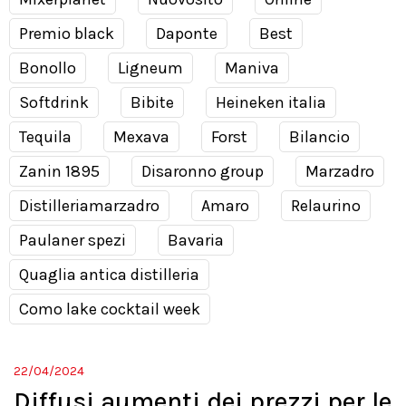
Premio black
Daponte
Best
Bonollo
Ligneum
Maniva
Softdrink
Bibite
Heineken italia
Tequila
Mexava
Forst
Bilancio
Zanin 1895
Disaronno group
Marzadro
Distilleriamarzadro
Amaro
Relaurino
Paulaner spezi
Bavaria
Quaglia antica distilleria
Como lake cocktail week
22/04/2024
Diffusi aumenti dei prezzi per le