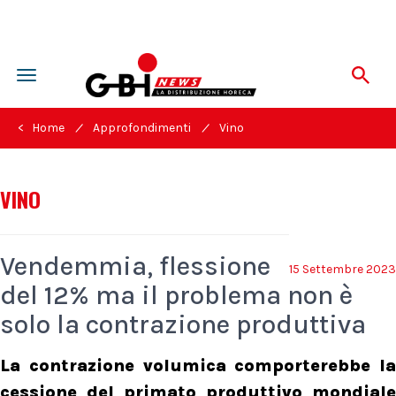
Toggle
navigation
/
/
< Home
Approfondimenti
Vino
VINO
Vendemmia, flessione
15 Settembre 2023
del 12% ma il problema non è
solo la contrazione produttiva
La contrazione volumica comporterebbe la
cessione del primato produttivo mondiale