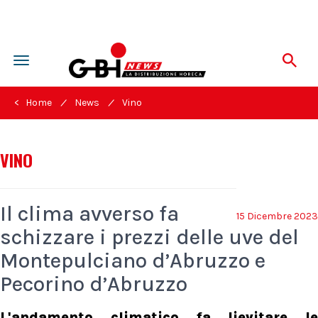
Toggle
navigation
/
/
< Home
News
Vino
VINO
Il clima avverso fa
15 Dicembre 2023
schizzare i prezzi delle uve del
Montepulciano d’Abruzzo e
Pecorino d’Abruzzo
L'andamento climatico fa lievitare le