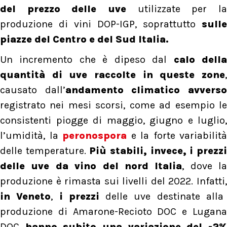
del prezzo delle uve
utilizzate per la
produzione di vini DOP-IGP, soprattutto
sulle
piazze del Centro e del Sud Italia.
Un incremento che è dipeso dal
calo dell
quantità di uve raccolte in queste zone
,
causato dall’
andamento climatico avvers
registrato nei mesi scorsi, come ad esempio le
consistenti piogge di maggio, giugno e luglio,
l’umidità, la
peronospora
e la forte variabilità
delle temperature.
Più stabili, invece, i prezz
delle uve da vino del nord Italia
, dove la
produzione è rimasta sui livelli del 2022. Infatti,
in Veneto
,
i prezzi
delle uve destinate alla
produzione di Amarone-Recioto DOC e Lugana
DOC
hanno subito una variazione del -2%