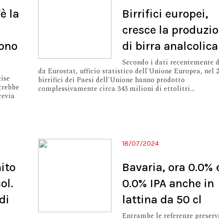
è la
Birrifici europei,
cresce la produzi
tono
di birra analcolica
Secondo i dati recentemente d
da Eurostat, ufficio statistico dell'Unione Europea, nel 2
cise
birrifici dei Paesi dell'Unione hanno prodotto
trebbe
complessivamente circa 343 milioni di ettolitri...
revia
18/07/2024
ito
Bavaria, ora 0.0% 
ol.
0.0% IPA anche in
di
lattina da 50 cl
Entrambe le referenze preserv