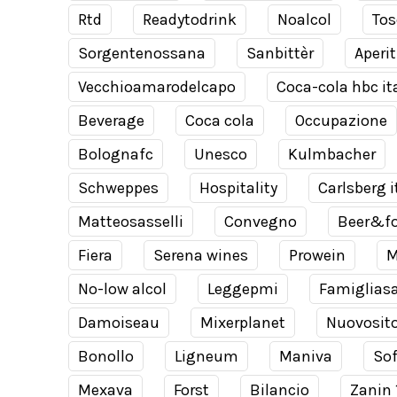
Rtd
Readytodrink
Noalcol
Tos
Sorgentenossana
Sanbittèr
Aperit
Vecchioamarodelcapo
Coca-cola hbc it
Beverage
Coca cola
Occupazione
Bolognafc
Unesco
Kulmbacher
Schweppes
Hospitality
Carlsberg i
Matteosasselli
Convegno
Beer&f
Fiera
Serena wines
Prowein
M
No-low alcol
Leggepmi
Famiglias
Damoiseau
Mixerplanet
Nuovosit
Bonollo
Ligneum
Maniva
Sof
Mexava
Forst
Bilancio
Zanin