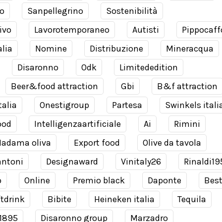
o
Sanpellegrino
Sostenibilità
ivo
Lavorotemporaneo
Autisti
Pippocaff
alia
Nomine
Distribuzione
Mineracqua
Disaronno
Odk
Limitededition
Beer&food attraction
Gbi
B&f attraction
talia
Onestigroup
Partesa
Swinkels itali
ood
Intelligenzaartificiale
Ai
Rimini
adama oliva
Export food
Olive da tavola
antoni
Designaward
Vinitaly26
Rinaldi19
o
Online
Premio black
Daponte
Bes
tdrink
Bibite
Heineken italia
Tequila
 1895
Disaronno group
Marzadro