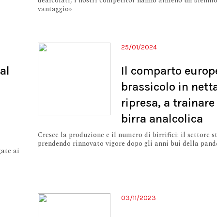
dealcolati, i nostri competitor hanno almeno un biennio
vantaggio»
25/01/2024
al
Il comparto europ
brassicolo in nett
ripresa, a trainare 
birra analcolica
Cresce la produzione e il numero di birrifici: il settore s
prendendo rinnovato vigore dopo gli anni bui della pan
gate ai
03/11/2023