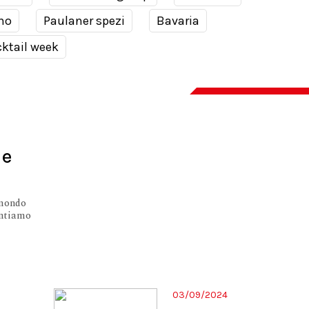
no
Paulaner spezi
Bavaria
ktail week
 e
 mondo
entiamo
03/09/2024