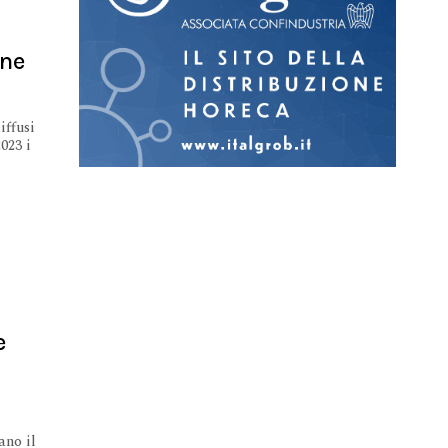
one
iffusi
023 i
e
ano il