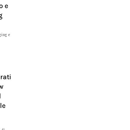
o e
g
ging e
rati
ow
l
le