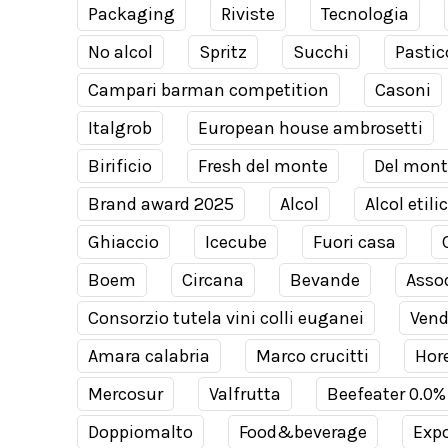
Packaging
Riviste
Tecnologia
No alcol
Spritz
Succhi
Pastic
Campari barman competition
Casoni
Italgrob
European house ambrosetti
Birificio
Fresh del monte
Del mont
Brand award 2025
Alcol
Alcol etili
Ghiaccio
Icecube
Fuori casa
Boem
Circana
Bevande
Assod
Consorzio tutela vini colli euganei
Ven
Amara calabria
Marco crucitti
Hor
Mercosur
Valfrutta
Beefeater 0.0%
Doppiomalto
Food&beverage
Expo