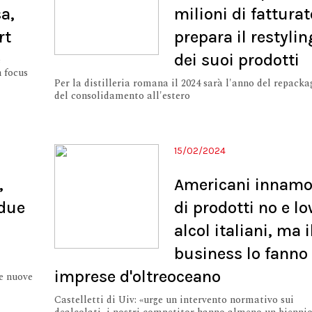
a,
milioni di fatturat
rt
prepara il restylin
dei suoi prodotti
e
n focus
Per la distilleria romana il 2024 sarà l'anno del repacka
del consolidamento all'estero
15/02/2024
,
Americani innamo
 due
di prodotti no e l
alcol italiani, ma i
business lo fanno 
imprese d'oltreoceano
le nuove
Castelletti di Uiv: «urge un intervento normativo sui