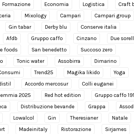
Formazione
Economia
Logistica
Craft 
ceria
Mixology
Campari
Campari group
Gin tabar
Derby blu
Conserve italia
Afdb
Gruppo caffo
Cinzano
Due sorel
e foods
San benedetto
Succoso zero
co
Tonic water
Assobirra
Dimarino
Consumi
Trend25
Magika likido
Yoga
istil
Accordo mercosur
Colli euganei
demmia 2025
Red hot edition
Gruppo caffo 19
eca
Distribuzione bevande
Grappa
Assodi
Lowalcol
Gin
Theresianer
Natale
rt
Madeinitaly
Ristorazione
Sirjames