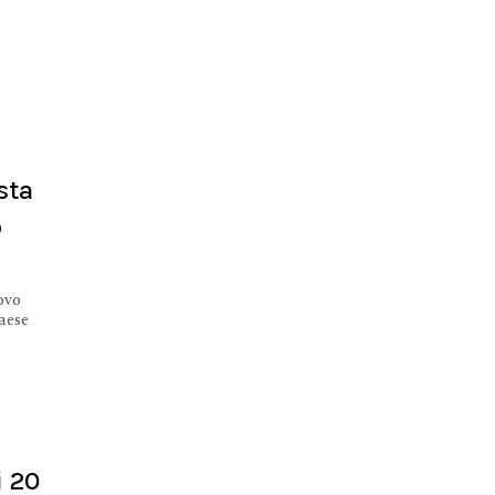
 sta
o
ovo
Paese
i 20