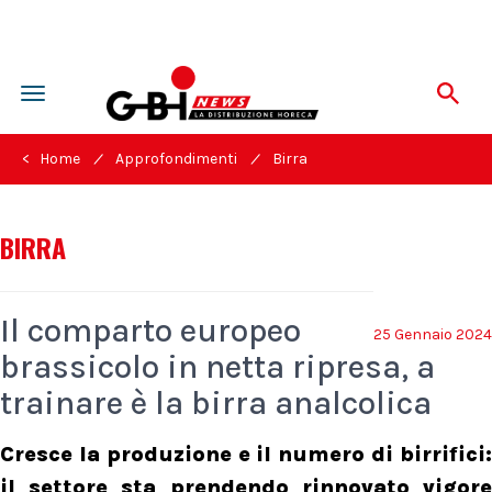
Toggle
navigation
/
/
< Home
Approfondimenti
Birra
BIRRA
Il comparto europeo
25 Gennaio 2024
brassicolo in netta ripresa, a
trainare è la birra analcolica
Cresce la produzione e il numero di birrifici:
il settore sta prendendo rinnovato vigore