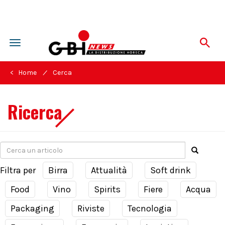
Toggle
navigation
/
< Home
Cerca
Ricerca
Filtra per
Birra
Attualità
Soft drink
Food
Vino
Spirits
Fiere
Acqua
Packaging
Riviste
Tecnologia