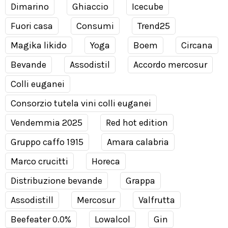
Dimarino
Ghiaccio
Icecube
Fuori casa
Consumi
Trend25
Magika likido
Yoga
Boem
Circana
Bevande
Assodistil
Accordo mercosur
Colli euganei
Consorzio tutela vini colli euganei
Vendemmia 2025
Red hot edition
Gruppo caffo 1915
Amara calabria
Marco crucitti
Horeca
Distribuzione bevande
Grappa
Assodistill
Mercosur
Valfrutta
Beefeater 0.0%
Lowalcol
Gin