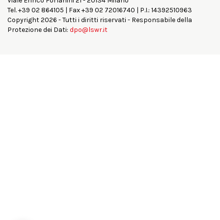
Viale Enrico Forlanini 21 - 20134 Milano
Tel. +39 02 864105 | Fax +39 02 72016740 | P.I.: 14392510963
Copyright 2026 - Tutti i diritti riservati - Responsabile della
Protezione dei Dati:
dpo@lswr.it