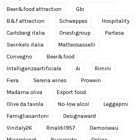
Beer&food attraction
Gbi
B&f attraction
Schweppes
Hospitality
Carlsberg italia
Onestigroup
Partesa
Swinkels italia
Matteosasselli
Convegno
Beer&food
Intelligenzaartificiale
Ai
Rimini
Fiera
Serena wines
Prowein
Madama oliva
Export food
Olive da tavola
No-low alcol
Leggepmi
Famigliasantoni
Designaward
Vinitaly26
Rinaldi1957
Damoiseau
Mixerplanet
Nuovosito
Online