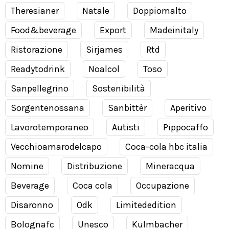
Theresianer
Natale
Doppiomalto
Food&beverage
Export
Madeinitaly
Ristorazione
Sirjames
Rtd
Readytodrink
Noalcol
Toso
Sanpellegrino
Sostenibilità
Sorgentenossana
Sanbittèr
Aperitivo
Lavorotemporaneo
Autisti
Pippocaffo
Vecchioamarodelcapo
Coca-cola hbc italia
Nomine
Distribuzione
Mineracqua
Beverage
Coca cola
Occupazione
Disaronno
Odk
Limitededition
Bolognafc
Unesco
Kulmbacher