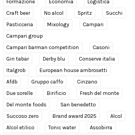
Formazione
Economia
Logistica
Craft beer
No alcol
Spritz
Succhi
Pasticceria
Mixology
Campari
Campari group
Campari barman competition
Casoni
Gin tabar
Derby blu
Conserve italia
Italgrob
European house ambrosetti
Afdb
Gruppo caffo
Cinzano
Due sorelle
Birificio
Fresh del monte
Del monte foods
San benedetto
Succoso zero
Brand award 2025
Alcol
Alcol etilico
Tonic water
Assobirra