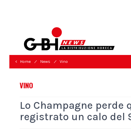
/
/
< Home
News
Vino
VINO
Lo Champagne perde qu
registrato un calo del 