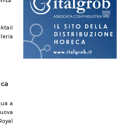
ktail
leria
ica
nua a
nuova
Royal