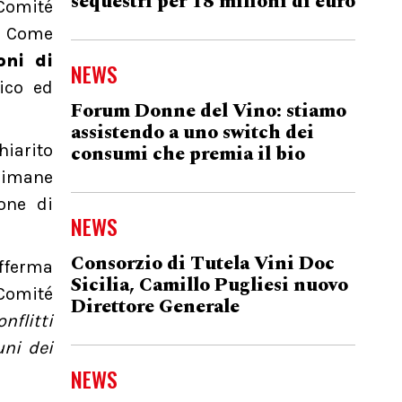
sequestri per 18 milioni di euro
Comité
. Come
oni di
NEWS
ico ed
Forum Donne del Vino: stiamo
assistendo a uno switch dei
consumi che premia il bio
hiarito
rimane
one di
NEWS
Consorzio di Tutela Vini Doc
fferma
Sicilia, Camillo Pugliesi nuovo
 Comité
Direttore Generale
onflitti
uni dei
NEWS