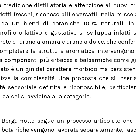
tradizione distillatoria e attenzione ai nuovi t
ti freschi, riconoscibili e versatili nella miscel
 da un blend di botaniche 100% naturali, in 
rofilo olfattivo e gustativo si sviluppa infatti
e di arancia amara e arancia dolce, che confe
 completare la struttura aromatica intervengono
a componenti più erbacee e balsamiche come gi
tato è un gin dal carattere morbido ma persisten
izza la complessità. Una proposta che si inseri
tà sensoriale definita e riconoscibile, particol
da chi si avvicina alla categoria.
r Bergamotto segue un processo articolato che r
 Le botaniche vengono lavorate separatamente, lasc