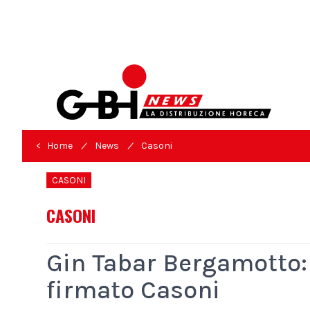
/
/
< Home
News
Casoni
CASONI
CASONI
Gin Tabar Bergamotto:
firmato Casoni