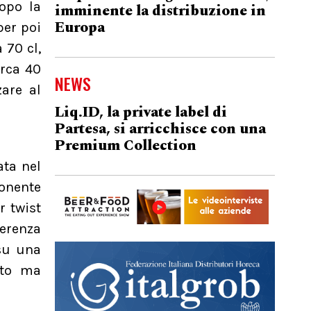
opo la
imminente la distribuzione in
Europa
per poi
 70 cl,
irca 40
NEWS
zare al
Liq.ID, la private label di
Partesa, si arricchisce con una
Premium Collection
ata nel
ponente
r twist
ferenza
su una
ato ma