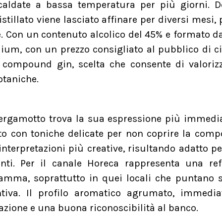
caldate a bassa temperatura per più giorni. D
istillato viene lasciato affinare per diversi mesi, 
. Con un contenuto alcolico del 45% e formato da
mium, con un prezzo consigliato al pubblico di c
 compound gin, scelta che consente di valoriz
otaniche.
Bergamotto trova la sua espressione più immedi
nto con toniche delicate per non coprire la com
nterpretazioni più creative, risultando adatto pe
anti. Per il canale Horeca rappresenta una re
gamma, soprattutto in quei locali che puntano 
intiva. Il profilo aromatico agrumato, immedi
tazione e una buona riconoscibilità al banco.