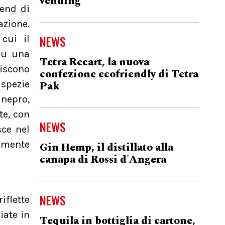
vending
rend di
azione.
NEWS
cui il
 su una
Tetra Recart, la nuova
riscono
confezione ecofriendly di Tetra
Pak
 spezie
nepro,
te, con
NEWS
sce nel
armente
Gin Hemp, il distillato alla
canapa di Rossi d'Angera
NEWS
iflette
iate in
Tequila in bottiglia di cartone,