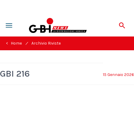
Toggle
navigation
/
< Home
Archivio Riviste
GBI 216
15 Gennaio 2026