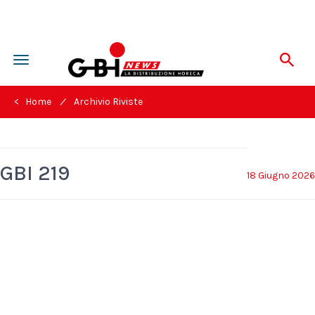
Toggle
navigation
/
< Home
Archivio Riviste
GBI 219
18 Giugno 2026