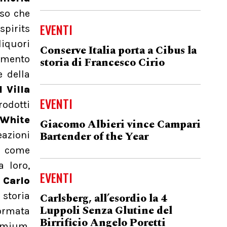
rso che
EVENTI
spirits
liquori
Conserve Italia porta a Cibus la
momento
storia di Francesco Cirio
e della
 Villa
EVENTI
rodotti
White
Giacomo Albieri vince Campari
Bartender of the Year
eazioni
o come
a loro,
EVENTI
,
Carlo
storia
Carlsberg, all’esordio la 4
Luppoli Senza Glutine del
formata
Birrificio Angelo Poretti
remium.