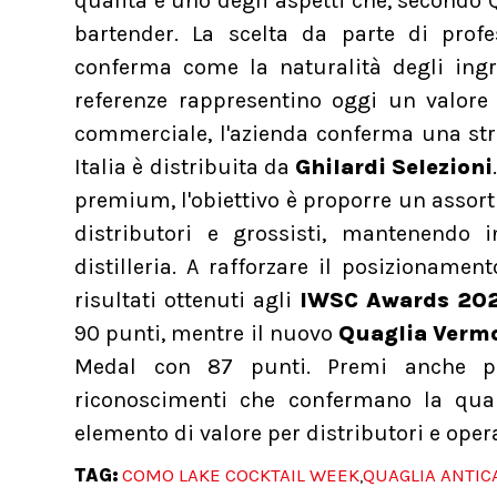
qualità è uno degli aspetti che, secondo 
bartender. La scelta da parte di prof
conferma come la naturalità degli ingre
referenze rappresentino oggi un valore
commerciale, l'azienda conferma una str
Italia è distribuita da
Ghilardi Selezioni
premium, l'obiettivo è proporre un assort
distributori e grossisti, mantenendo in
distilleria. A rafforzare il posizioname
risultati ottenuti agli
IWSC Awards 20
90 punti, mentre il nuovo
Quaglia Vermo
Medal con 87 punti. Premi anche 
riconoscimenti che confermano la qual
elemento di valore per distributori e oper
TAG:
COMO LAKE COCKTAIL WEEK
QUAGLIA ANTICA
,