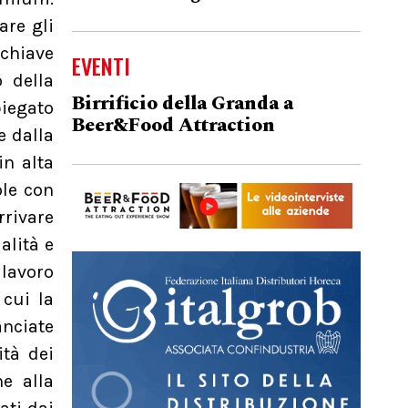
are gli
 chiave
EVENTI
 della
Birrificio della Granda a
piegato
Beer&Food Attraction
e dalla
in alta
ole con
rivare
alità e
 lavoro
 cui la
anciate
ità dei
ne alla