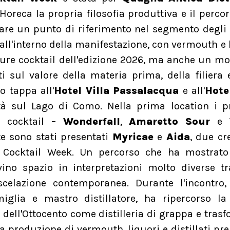
Horeca la propria filosofia produttiva e il perco
are un punto di riferimento nel segmento degli 
ll'interno della manifestazione, con vermouth e 
ature cocktail dell'edizione 2026, ma anche un 
 sul valore della materia prima, della filiera 
to tappa all'
Hotel Villa Passalacqua
e all'
Hotel
ità sul Lago di Como. Nella prima location i p
e cocktail –
Wonderfall
,
Amaretto Sour
e
te sono stati presentati
Myricae
e
Aida
, due cr
lla Cocktail Week. Un percorso che ha mostrat
vino spazio in interpretazioni molto diverse tr
scelazione contemporanea. Durante l'incontro
iglia e mastro distillatore, ha ripercorso la 
e dell'Ottocento come distilleria di grappa e tras
la produzione di vermouth, liquori e distillati p