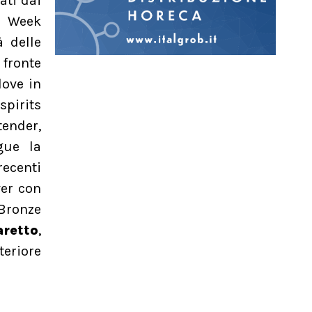
ati dai
l Week
à delle
fronte
dove in
spirits
tender,
ngue la
recenti
er con
 Bronze
retto
,
eriore