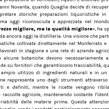
anni Novanta, quando Quaglia decide di recuper
rpretare storiche preparazioni liquoristiche in
a oggi riconosciuta e apprezzata nel mondo
ezzo migliore, ma la qualità migliore
», ha s
da ancora oggi la distilleria. Una visione che part
atiche coltivate direttamente nel Monferrato e 
 lavorati in stagione e una rete di aziende agric
do alcune botaniche devono necessariamente ar
cade su fornitori che garantiscono tracciabilità, qu
n ampio utilizzo di ingredienti naturali e in un
ione rappresenta uno degli strumenti attraverso
liti e definiti, mentre le ricette vengono ribil
e raccolte agricole, mantenendo costante l'ident
riabilità delle materie prime. Questa attenzio