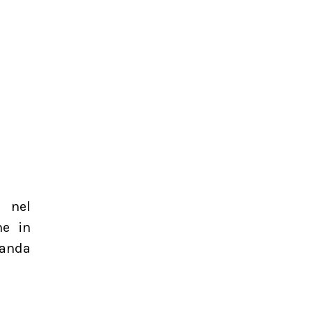
a nel
he in
vanda