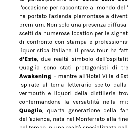
l'occasione per raccontare al mondo dell'
ha portato l'azienda piemontese a divent
premium. Non solo una presenza diffusa a
scelti da numerose location per le sign
di confronto con stampa e professionisti
liquoristica italiana. Il press tour ha fat
d'Este
, due realtà simbolo dell'ospital
Quaglia sono stati protagonisti di tr
Awakening
– mentre all'Hotel Villa d'Es
ispirate al tema letterario scelto da
vermouth e liquori della distilleria tro
confermandone la versatilità nella mi
Quaglia
, quarta generazione della fam
dell'azienda, nata nel Monferrato alla fin
nel tempo in una realtà specializzata nel