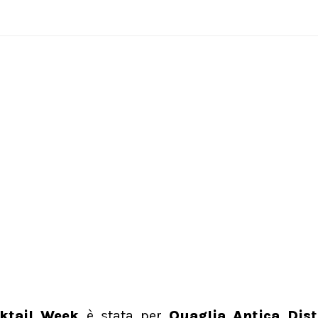
ktail Week
è stata per
Quaglia Antica Disti