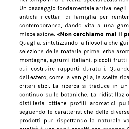
Un passaggio fondamentale arriva negli 
antichi ricettari di famiglia per reinte
contemporanea, dando vita a una gamm
miscelazione. «
Non cerchiamo mai il pr
Quaglia, sintetizzando la filosofia che gui
selezione delle materie prime: erbe arom
montagna, agrumi italiani, piccoli frutti
cui costruire rapporti duraturi. Quan
dall'estero, come la vaniglia, la scelta ri
criteri etici. La ricerca si traduce in u
continuo sulle botaniche. La ridistillaz
distilleria ottiene profili aromatici pu
seguendo le caratteristiche delle divers
prodotti pur rispettando la naturale va