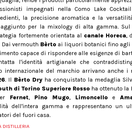
Quaglia, rende i prodotti particolarmente apprezz
essionisti impegnati nella Como Lake Cocktai
dienti, la precisione aromatica e la versatilit
 aggiunto per la mixology di alta gamma. Sul 
ategia fortemente orientata al
canale Horeca
, 
. Dai vermouth
Bèrto
ai liquori botanici fino agli 
imento capace di rispondere alle esigenze di bar
tatta l'identità artigianale che contraddisti
nto internazionale del marchio arrivano anche i 
26
. Il
Bèrto Dry
ha conquistato la medaglia Silv
uth di Torino Superiore Rosso
ha ottenuto la
per
Fernet
,
Pino Mugo
,
Limoncello
e
Ama
ità dell'intera gamma e rappresentano un ult
atori del fuori casa.
 DISTILLERIA