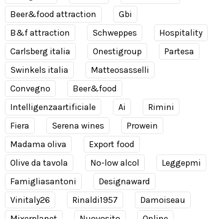
Beer&food attraction
Gbi
B&f attraction
Schweppes
Hospitality
Carlsberg italia
Onestigroup
Partesa
Swinkels italia
Matteosasselli
Convegno
Beer&food
Intelligenzaartificiale
Ai
Rimini
Fiera
Serena wines
Prowein
Madama oliva
Export food
Olive da tavola
No-low alcol
Leggepmi
Famigliasantoni
Designaward
Vinitaly26
Rinaldi1957
Damoiseau
Mixerplanet
Nuovosito
Online