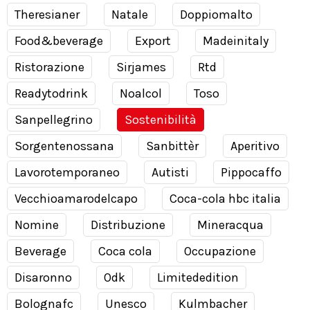
Theresianer
Natale
Doppiomalto
Food&beverage
Export
Madeinitaly
Ristorazione
Sirjames
Rtd
Readytodrink
Noalcol
Toso
Sanpellegrino
Sostenibilità
Sorgentenossana
Sanbittèr
Aperitivo
Lavorotemporaneo
Autisti
Pippocaffo
Vecchioamarodelcapo
Coca-cola hbc italia
Nomine
Distribuzione
Mineracqua
Beverage
Coca cola
Occupazione
Disaronno
Odk
Limitededition
Bolognafc
Unesco
Kulmbacher