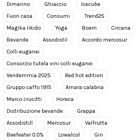
Dimarino
Ghiaccio
Icecube
Fuori casa
Consumi
Trend25
Magika likido
Yoga
Boem
Circana
Bevande
Assodistil
Accordo mercosur
Colli euganei
Consorzio tutela vini colli euganei
Vendemmia 2025
Red hot edition
Gruppo caffo 1915
Amara calabria
Marco crucitti
Horeca
Distribuzione bevande
Grappa
Assodistill
Mercosur
Valfrutta
Beefeater 0.0%
Lowalcol
Gin