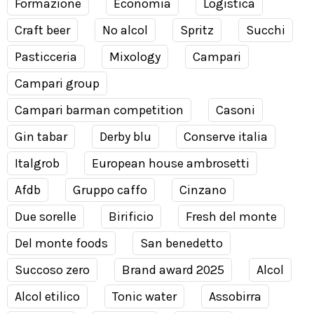
Formazione
Economia
Logistica
Craft beer
No alcol
Spritz
Succhi
Pasticceria
Mixology
Campari
Campari group
Campari barman competition
Casoni
Gin tabar
Derby blu
Conserve italia
Italgrob
European house ambrosetti
Afdb
Gruppo caffo
Cinzano
Due sorelle
Birificio
Fresh del monte
Del monte foods
San benedetto
Succoso zero
Brand award 2025
Alcol
Alcol etilico
Tonic water
Assobirra