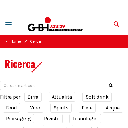
Toggle
navigation
/
< Home
Cerca
Ricerca
Filtra per
Birra
Attualità
Soft drink
Food
Vino
Spirits
Fiere
Acqua
Packaging
Riviste
Tecnologia