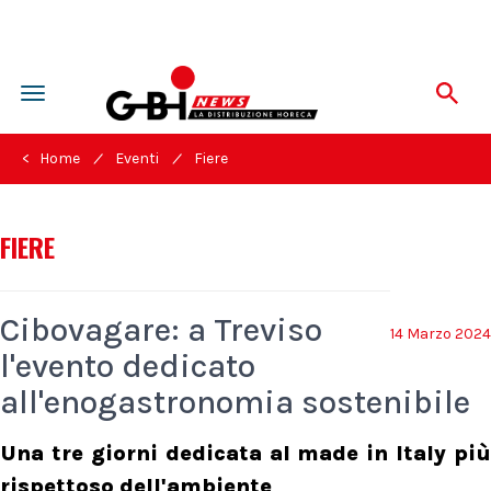
Toggle
navigation
/
/
< Home
Eventi
Fiere
FIERE
Cibovagare: a Treviso
14 Marzo 2024
l'evento dedicato
all'enogastronomia sostenibile
Una tre giorni dedicata al made in Italy più
rispettoso dell'ambiente