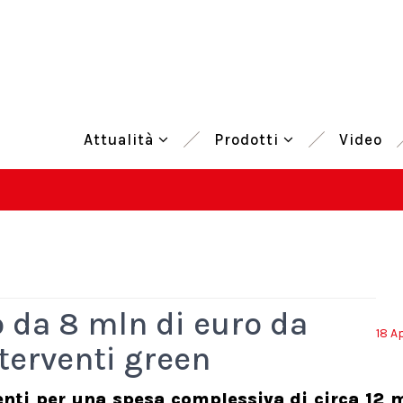
Attualità
Prodotti
Video
 da 8 mln di euro da
18 A
terventi green
enti per una spesa complessiva di circa 12 m