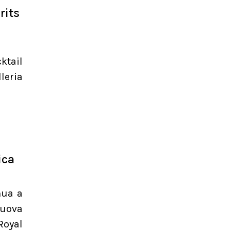
rits
ktail
leria
ica
nua a
nuova
Royal