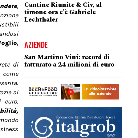
Cantine Riunite & Civ, al
endere
,
timone ora c'è Gabriele
enzione
Lechthaler
stibili
randosi
AZIENDE
Foglio
,
San Martino Vini: record di
fatturato a 24 milioni di euro
ete di
o come
serita.
azie al
 euro,
ilità,
 mondo
siness