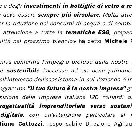
e e degli
investimenti in bottiglie di vetro a r
 deve essere
sempre più circolare
. Molta att
er la riduzione dei consumi di acqua e di combu
do attenzione a tutte le
tematiche ESG
, prepa
bilità nel prossimo biennio»
ha detto
Michele 
niva conferma l’impegno profuso dalla nostra r
e sostenibile
l’accesso ad un bene primari
l’interesse dell’ecosistema in cui l’azienda è in
 programma
"Il tuo futuro è la nostra impresa"
gr
zione delle imprese italiane 120 miliardi di
gettualità imprenditoriale verso sostenib
digitale
, con un’attenzione particolare al
liano Cattozzi
, responsabile Direzione Agribu