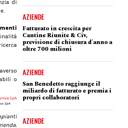
nzia di
e.
AZIENDE
Fatturato in crescita per
imenti
Cantine Riunite & Civ,
inalità
previsione di chiusura d'anno a
ricerca
oltre 700 milioni
AZIENDE
raverso
abili o
San Benedetto raggiunge il
miliardo di fatturato e premia i
propri collaboratori
iva SpA
mpianti
AZIENDE
zienda.