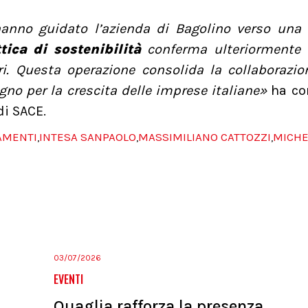
hanno guidato l’azienda di Bagolino verso una 
ttica di sostenibilità
conferma ulteriormente 
i. Questa operazione consolida la collaborazio
no per la crescita delle imprese italiane»
ha co
di SACE.
AMENTI
INTESA SANPAOLO
MASSIMILIANO CATTOZZI
MICHE
,
,
,
03/07/2026
EVENTI
Quaglia rafforza la presenza