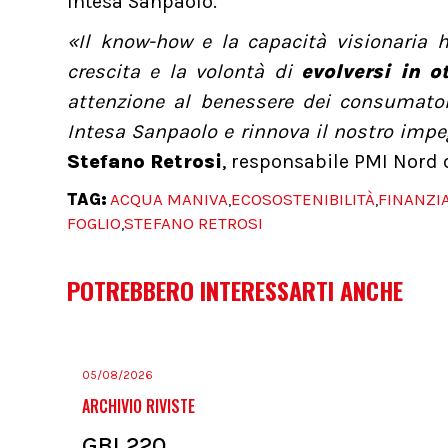
Intesa Sanpaolo.
«Il know-how e la capacità visionaria 
crescita e la volontà di
evolversi in o
attenzione al benessere dei consumator
Intesa Sanpaolo e rinnova il nostro impeg
Stefano Retrosi
, responsabile PMI Nord 
TAG:
ACQUA MANIVA
ECOSOSTENIBILITÀ
FINANZI
,
,
FOGLIO
STEFANO RETROSI
,
POTREBBERO INTERESSARTI ANCHE
05/08/2026
ARCHIVIO RIVISTE
GBI 220