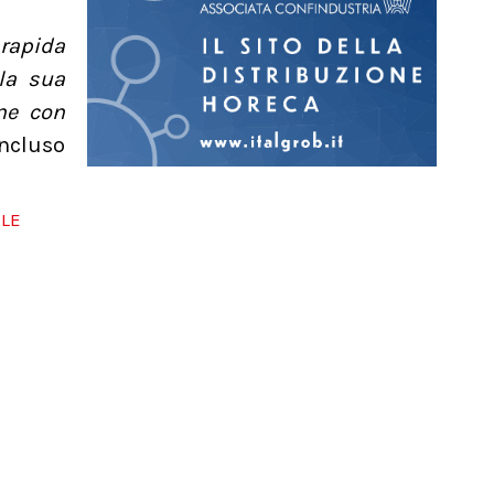
rapida
la sua
ne con
ncluso
LE