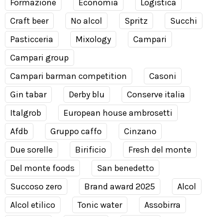
Formazione
Economia
Logistica
Craft beer
No alcol
Spritz
Succhi
Pasticceria
Mixology
Campari
Campari group
Campari barman competition
Casoni
Gin tabar
Derby blu
Conserve italia
Italgrob
European house ambrosetti
Afdb
Gruppo caffo
Cinzano
Due sorelle
Birificio
Fresh del monte
Del monte foods
San benedetto
Succoso zero
Brand award 2025
Alcol
Alcol etilico
Tonic water
Assobirra