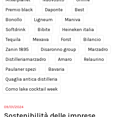
Premio black
Daponte
Best
Bonollo
Ligneum
Maniva
Softdrink
Bibite
Heineken italia
Tequila
Mexava
Forst
Bilancio
Zanin 1895
Disaronno group
Marzadro
Distilleriamarzadro
Amaro
Relaurino
Paulaner spezi
Bavaria
Quaglia antica distilleria
Como lake cocktail week
09/01/2024
Sostenibilità delle imprese