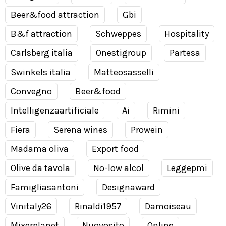
Beer&food attraction
Gbi
B&f attraction
Schweppes
Hospitality
Carlsberg italia
Onestigroup
Partesa
Swinkels italia
Matteosasselli
Convegno
Beer&food
Intelligenzaartificiale
Ai
Rimini
Fiera
Serena wines
Prowein
Madama oliva
Export food
Olive da tavola
No-low alcol
Leggepmi
Famigliasantoni
Designaward
Vinitaly26
Rinaldi1957
Damoiseau
Mixerplanet
Nuovosito
Online