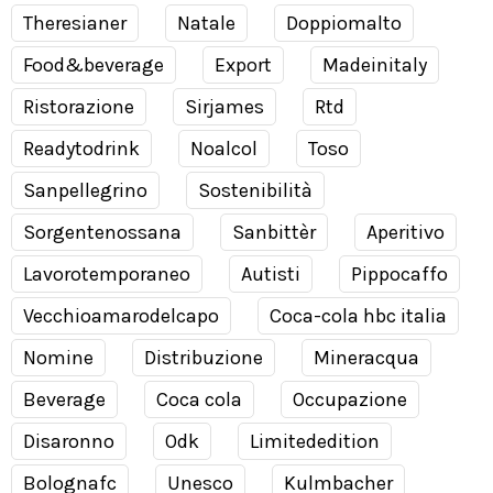
Theresianer
Natale
Doppiomalto
Food&beverage
Export
Madeinitaly
Ristorazione
Sirjames
Rtd
Readytodrink
Noalcol
Toso
Sanpellegrino
Sostenibilità
Sorgentenossana
Sanbittèr
Aperitivo
Lavorotemporaneo
Autisti
Pippocaffo
Vecchioamarodelcapo
Coca-cola hbc italia
Nomine
Distribuzione
Mineracqua
Beverage
Coca cola
Occupazione
Disaronno
Odk
Limitededition
Bolognafc
Unesco
Kulmbacher