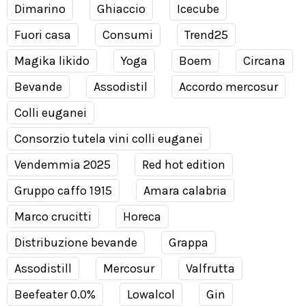
Dimarino
Ghiaccio
Icecube
Fuori casa
Consumi
Trend25
Magika likido
Yoga
Boem
Circana
Bevande
Assodistil
Accordo mercosur
Colli euganei
Consorzio tutela vini colli euganei
Vendemmia 2025
Red hot edition
Gruppo caffo 1915
Amara calabria
Marco crucitti
Horeca
Distribuzione bevande
Grappa
Assodistill
Mercosur
Valfrutta
Beefeater 0.0%
Lowalcol
Gin