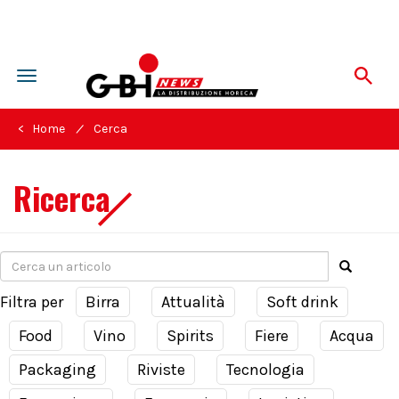
Toggle
navigation
/
< Home
Cerca
Ricerca
Filtra per
Birra
Attualità
Soft drink
Food
Vino
Spirits
Fiere
Acqua
Packaging
Riviste
Tecnologia