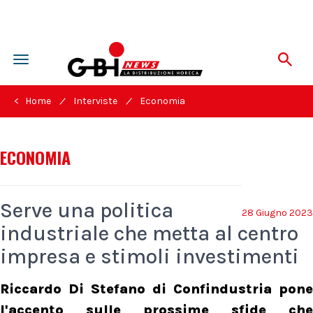
Toggle
navigation
/
/
< Home
Interviste
Economia
ECONOMIA
Serve una politica
28 Giugno 2023
industriale che metta al centro
impresa e stimoli investimenti
Riccardo Di Stefano di Confindustria pone
l'accento sulle prossime sfide che