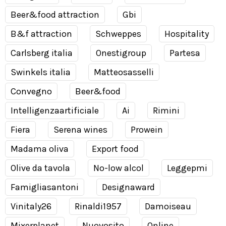
Beer&food attraction
Gbi
B&f attraction
Schweppes
Hospitality
Carlsberg italia
Onestigroup
Partesa
Swinkels italia
Matteosasselli
Convegno
Beer&food
Intelligenzaartificiale
Ai
Rimini
Fiera
Serena wines
Prowein
Madama oliva
Export food
Olive da tavola
No-low alcol
Leggepmi
Famigliasantoni
Designaward
Vinitaly26
Rinaldi1957
Damoiseau
Mixerplanet
Nuovosito
Online