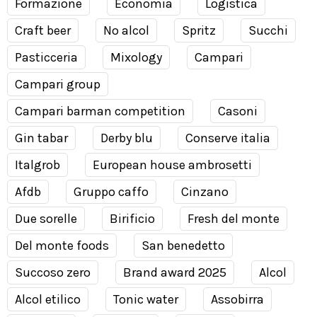
Formazione
Economia
Logistica
Craft beer
No alcol
Spritz
Succhi
Pasticceria
Mixology
Campari
Campari group
Campari barman competition
Casoni
Gin tabar
Derby blu
Conserve italia
Italgrob
European house ambrosetti
Afdb
Gruppo caffo
Cinzano
Due sorelle
Birificio
Fresh del monte
Del monte foods
San benedetto
Succoso zero
Brand award 2025
Alcol
Alcol etilico
Tonic water
Assobirra