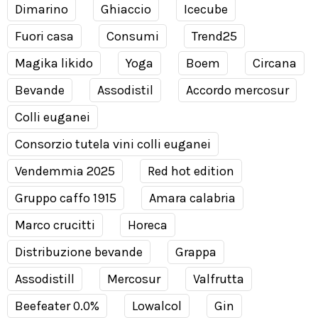
Dimarino
Ghiaccio
Icecube
Fuori casa
Consumi
Trend25
Magika likido
Yoga
Boem
Circana
Bevande
Assodistil
Accordo mercosur
Colli euganei
Consorzio tutela vini colli euganei
Vendemmia 2025
Red hot edition
Gruppo caffo 1915
Amara calabria
Marco crucitti
Horeca
Distribuzione bevande
Grappa
Assodistill
Mercosur
Valfrutta
Beefeater 0.0%
Lowalcol
Gin