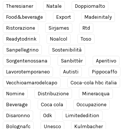
Theresianer
Natale
Doppiomalto
Food&beverage
Export
Madeinitaly
Ristorazione
Sirjames
Rtd
Readytodrink
Noalcol
Toso
Sanpellegrino
Sostenibilità
Sorgentenossana
Sanbittèr
Aperitivo
Lavorotemporaneo
Autisti
Pippocaffo
Vecchioamarodelcapo
Coca-cola hbc italia
Nomine
Distribuzione
Mineracqua
Beverage
Coca cola
Occupazione
Disaronno
Odk
Limitededition
Bolognafc
Unesco
Kulmbacher