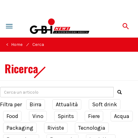
Toggle
navigation
/
< Home
Cerca
Ricerca
Filtra per
Birra
Attualità
Soft drink
Food
Vino
Spirits
Fiere
Acqua
Packaging
Riviste
Tecnologia