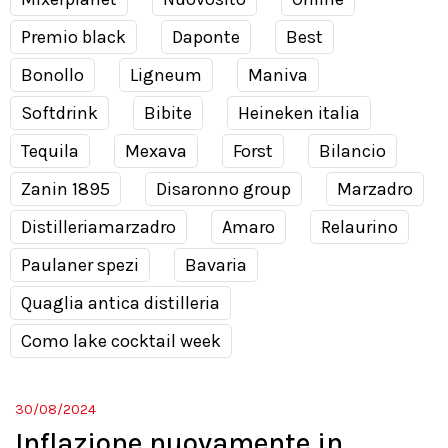
Premio black
Daponte
Best
Bonollo
Ligneum
Maniva
Softdrink
Bibite
Heineken italia
Tequila
Mexava
Forst
Bilancio
Zanin 1895
Disaronno group
Marzadro
Distilleriamarzadro
Amaro
Relaurino
Paulaner spezi
Bavaria
Quaglia antica distilleria
Como lake cocktail week
30/08/2024
Inflazione nuovamente in