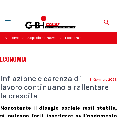
Toggle
navigation
/
/
< Home
Approfondimenti
Economia
ECONOMIA
Inflazione e carenza di
31 Gennaio 2023
lavoro continuano a rallentare
la crescita
Nonostante il disagio sociale resti stabile,
si nutrono forti incertezze sull'andamento