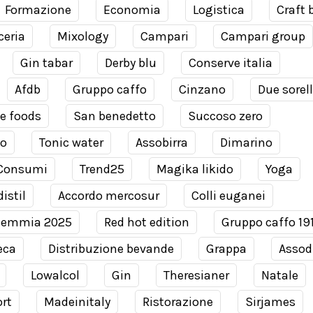
Formazione
Economia
Logistica
Craft 
ceria
Mixology
Campari
Campari group
Gin tabar
Derby blu
Conserve italia
Afdb
Gruppo caffo
Cinzano
Due sorel
e foods
San benedetto
Succoso zero
co
Tonic water
Assobirra
Dimarino
Consumi
Trend25
Magika likido
Yoga
istil
Accordo mercosur
Colli euganei
demmia 2025
Red hot edition
Gruppo caffo 19
eca
Distribuzione bevande
Grappa
Assodi
Lowalcol
Gin
Theresianer
Natale
rt
Madeinitaly
Ristorazione
Sirjames