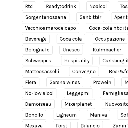
Rtd
Readytodrink
Noalcol
Tos
Sorgentenossana
Sanbittèr
Aperit
Vecchioamarodelcapo
Coca-cola hbc it
Beverage
Coca cola
Occupazione
Bolognafc
Unesco
Kulmbacher
Schweppes
Hospitality
Carlsberg i
Matteosasselli
Convegno
Beer&f
Fiera
Serena wines
Prowein
M
No-low alcol
Leggepmi
Famiglias
Damoiseau
Mixerplanet
Nuovosit
Bonollo
Ligneum
Maniva
Sof
Mexava
Forst
Bilancio
Zanin