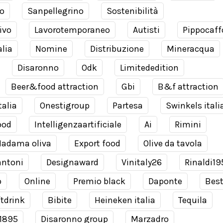
o
Sanpellegrino
Sostenibilità
ivo
Lavorotemporaneo
Autisti
Pippocaff
alia
Nomine
Distribuzione
Mineracqua
Disaronno
Odk
Limitededition
Beer&food attraction
Gbi
B&f attraction
talia
Onestigroup
Partesa
Swinkels itali
ood
Intelligenzaartificiale
Ai
Rimini
adama oliva
Export food
Olive da tavola
antoni
Designaward
Vinitaly26
Rinaldi19
o
Online
Premio black
Daponte
Bes
tdrink
Bibite
Heineken italia
Tequila
 1895
Disaronno group
Marzadro