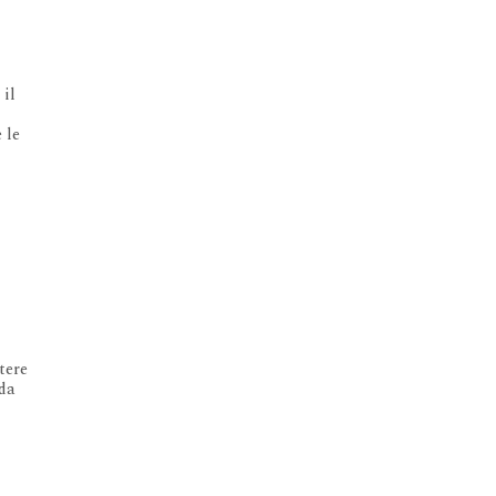
 il
 le
tere
 da