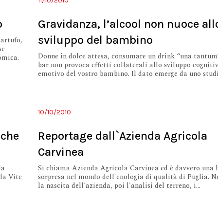
11/10/2010
o
Gravidanza, l’alcool non nuoce all
sviluppo del bambino
tartufo,
se
Donne in dolce attesa, consumare un drink “una tantum
omica.
bar non provoca effetti collaterali allo sviluppo cogniti
emotivo del vostro bambino. Il dato emerge da uno studio
10/10/2010
iche
Reportage dall`Azienda Agricola
Carvinea
la
Si chiama Azienda Agricola Carvinea ed è davvero una 
la Vite
sorpresa nel mondo dell`enologia di qualità di Puglia. N
la nascita dell`azienda, poi l`analisi del terreno, i...