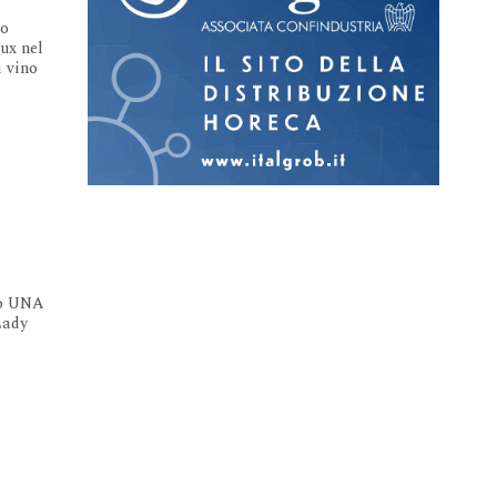
no
ux nel
i vino
so UNA
Lady