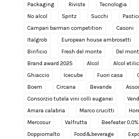
Packaging
Riviste
Tecnologia
No alcol
Spritz
Succhi
Pastic
Campari barman competition
Casoni
Italgrob
European house ambrosetti
Birificio
Fresh del monte
Del mont
Brand award 2025
Alcol
Alcol etili
Ghiaccio
Icecube
Fuori casa
Boem
Circana
Bevande
Assod
Consorzio tutela vini colli euganei
Ven
Amara calabria
Marco crucitti
Hor
Mercosur
Valfrutta
Beefeater 0.0%
Doppiomalto
Food&beverage
Expo