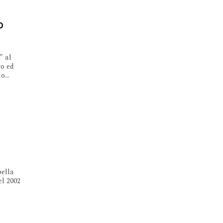
o
” al
vo ed
...
bella
el 2002