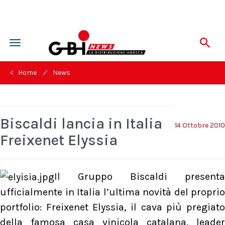
Toggle
navigation
/
< Home
News
Biscaldi lancia in Italia
14 Ottobre 2010
Freixenet Elyssia
Il Gruppo Biscaldi presenta
ufficialmente in Italia l’ultima novità del proprio
portfolio: Freixenet Elyssia, il cava più pregiato
della famosa casa vinicola catalana, leader