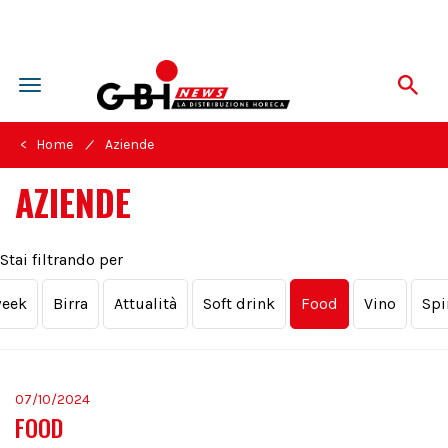
Toggle
navigation
/
< Home
Aziende
AZIENDE
Stai filtrando per
week
Birra
Attualità
Soft drink
Food
Vino
Spi
07/10/2024
FOOD