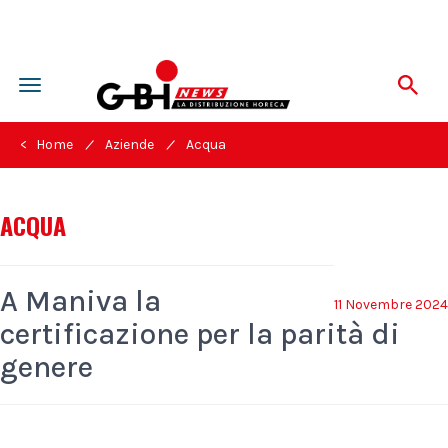
Toggle
navigation
/
/
< Home
Aziende
Acqua
ACQUA
A Maniva la
11 Novembre 2024
certificazione per la parità di
genere