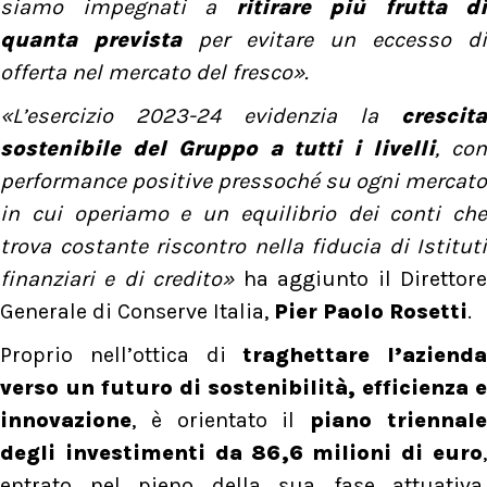
siamo impegnati a
ritirare più frutta di
quanta prevista
per evitare un eccesso di
offerta nel mercato del fresco».
«L’esercizio 2023-24 evidenzia la
crescita
sostenibile del Gruppo a tutti i livelli
, co
performance positive pressoché su ogni mercato
in cui operiamo e un equilibrio dei conti che
trova costante riscontro nella fiducia di Istituti
finanziari e di credito»
ha aggiunto il Direttor
Generale di Conserve Italia,
Pier Paolo Rosetti
.
Proprio nell’ottica di
traghettare l’azienda
verso un futuro di sostenibilità, efficienza e
innovazione
, è orientato il
piano triennal
degli investimenti da 86,6 milioni di euro
,
entrato nel pieno della sua fase attuativa.