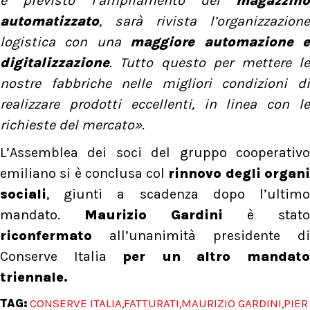
è previsto l’ampliamento del
magazzino
automatizzato
, sarà rivista l’organizzazione
logistica con una
maggiore automazione 
digitalizzazione
. Tutto questo per mettere le
nostre fabbriche nelle migliori condizioni di
realizzare prodotti eccellenti, in linea con le
richieste del mercato».
L’Assemblea dei soci del gruppo cooperativo
emiliano si è conclusa col
rinnovo degli organ
sociali
, giunti a scadenza dopo l’ultimo
mandato.
Maurizio Gardini
è stato
riconfermato
all’unanimità presidente di
Conserve Italia
per un altro mandat
triennale.
TAG:
CONSERVE ITALIA
FATTURATI
MAURIZIO GARDINI
PIER
,
,
,