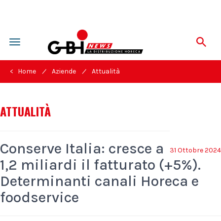
Toggle
navigation
/
/
< Home
Aziende
Attualità
ATTUALITÀ
Conserve Italia: cresce a
31 Ottobre 2024
1,2 miliardi il fatturato (+5%).
Determinanti canali Horeca e
foodservice