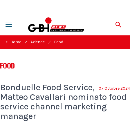
Toggle
navigation
/
/
< Home
Aziende
Food
FOOD
Bonduelle Food Service,
07 Ottobre 2024
Matteo Cavallari nominato food
service channel marketing
manager