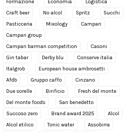
Formazione
Economia
Logistica
Craft beer
No alcol
Spritz
Succhi
Pasticceria
Mixology
Campari
Campari group
Campari barman competition
Casoni
Gin tabar
Derby blu
Conserve italia
Italgrob
European house ambrosetti
Afdb
Gruppo caffo
Cinzano
Due sorelle
Birificio
Fresh del monte
Del monte foods
San benedetto
Succoso zero
Brand award 2025
Alcol
Alcol etilico
Tonic water
Assobirra