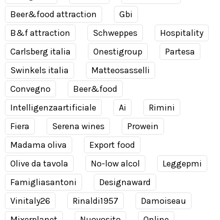
Beer&food attraction
Gbi
B&f attraction
Schweppes
Hospitality
Carlsberg italia
Onestigroup
Partesa
Swinkels italia
Matteosasselli
Convegno
Beer&food
Intelligenzaartificiale
Ai
Rimini
Fiera
Serena wines
Prowein
Madama oliva
Export food
Olive da tavola
No-low alcol
Leggepmi
Famigliasantoni
Designaward
Vinitaly26
Rinaldi1957
Damoiseau
Mixerplanet
Nuovosito
Online