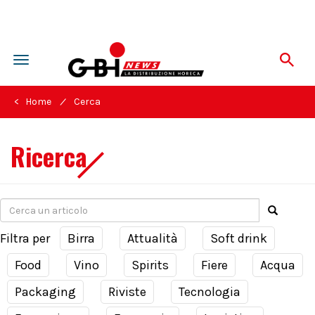
Toggle
navigation
/
< Home
Cerca
Ricerca
Filtra per
Birra
Attualità
Soft drink
Food
Vino
Spirits
Fiere
Acqua
Packaging
Riviste
Tecnologia