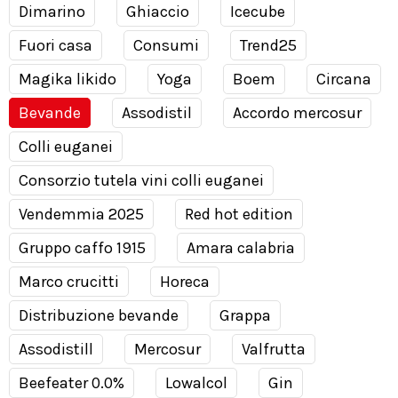
Dimarino
Ghiaccio
Icecube
Fuori casa
Consumi
Trend25
Magika likido
Yoga
Boem
Circana
Bevande
Assodistil
Accordo mercosur
Colli euganei
Consorzio tutela vini colli euganei
Vendemmia 2025
Red hot edition
Gruppo caffo 1915
Amara calabria
Marco crucitti
Horeca
Distribuzione bevande
Grappa
Assodistill
Mercosur
Valfrutta
Beefeater 0.0%
Lowalcol
Gin