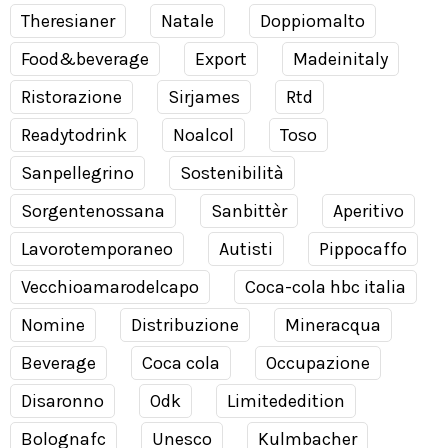
Theresianer
Natale
Doppiomalto
Food&beverage
Export
Madeinitaly
Ristorazione
Sirjames
Rtd
Readytodrink
Noalcol
Toso
Sanpellegrino
Sostenibilità
Sorgentenossana
Sanbittèr
Aperitivo
Lavorotemporaneo
Autisti
Pippocaffo
Vecchioamarodelcapo
Coca-cola hbc italia
Nomine
Distribuzione
Mineracqua
Beverage
Coca cola
Occupazione
Disaronno
Odk
Limitededition
Bolognafc
Unesco
Kulmbacher