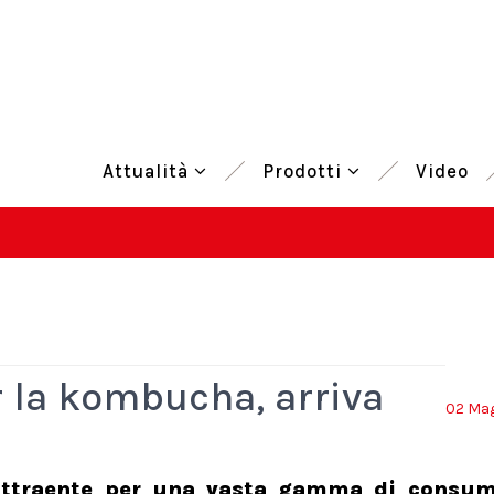
Attualità
Prodotti
Video
r la kombucha, arriva
02 Mag
 attraente per una vasta gamma di consum