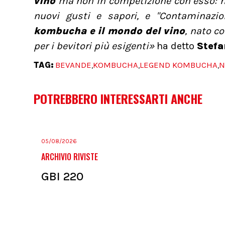
vino
ma non in competizione con esso: 
nuovi gusti e sapori, e "Contaminazio
kombucha e il mondo del vino
, nato co
per i bevitori più esigenti»
ha detto
Stef
TAG:
BEVANDE
KOMBUCHA
LEGEND KOMBUCHA
N
,
,
,
POTREBBERO INTERESSARTI ANCHE
05/08/2026
ARCHIVIO RIVISTE
GBI 220