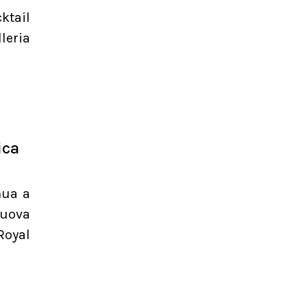
ktail
leria
ica
nua a
nuova
Royal