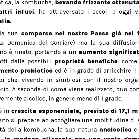
antica, la kombucha,
bevanda frizzante ottenuta
ltri infusi
, ha attraversato i secoli e oggi 
alia
.
 la sua
comparsa nel nostro Paese già nel 
La Domenica del Corriere) ma la sua diffusion
eno è rinato, portando a un
aumento significat
tti dalle possibili
proprietà benefiche
: come 
mento probiotico
ed è in grado di arricchire il
i che, vivendo in simbiosi con il nostro orga
rio. A seconda di come viene realizzato, può co
evemente alcolico, in genere meno di 1 grado.
è in
crescita esponenziale, previsto di 17,1 mi
liano si prepara ad accogliere una moltitudine di 
lità della kombucha, la sua natura
analcolica
e 
no
la rendono attraente per una vasta ga