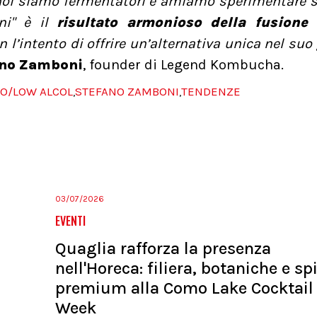
noi siamo fermentatori e amiamo sperimentare 
ni" è il
risultato armonioso della fusione 
n l’intento di offrire un’alternativa unica nel suo
ano Zamboni
, founder di Legend Kombucha.
O/LOW ALCOL
STEFANO ZAMBONI
TENDENZE
,
,
03/07/2026
EVENTI
Quaglia rafforza la presenza
nell'Horeca: filiera, botaniche e spi
premium alla Como Lake Cocktail
Week