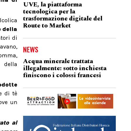
UVE, la piattaforma
tecnologica per la
trasformazione digitale del
colica
Route to Market
 della
tori di
cavano,
NEWS
omma,
Acqua minerale trattata
 della
illegalmente: sotto inchiesta
finiscono i colossi francesi
odotte
 di tè
uove un
ato al