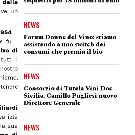
sequestri per 18 milioni di euro
 dalla
vive un
NEWS
1954
Forum Donne del Vino: stiamo
e fu
assistendo a uno switch dei
consumi che premia il bio
ivo di
tutti i
 nostro
NEWS
nismo,
ntenere
Consorzio di Tutela Vini Doc
Sicilia, Camillo Pugliesi nuovo
Direttore Generale
liardi
varietà
NEWS
la sua
mma di