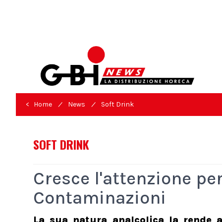
/
/
< Home
News
Soft Drink
SOFT DRINK
Cresce l'attenzione pe
Contaminazioni
La sua natura analcolica la rende