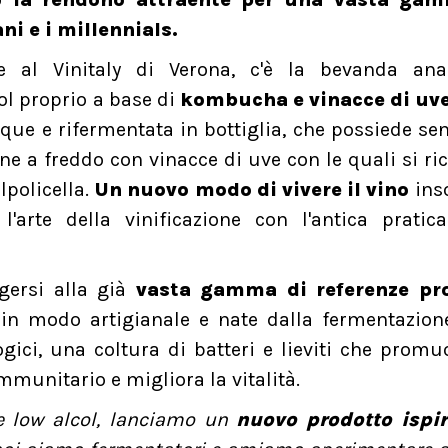
i e i millennials.
e al Vinitaly di Verona, c'è la bevanda anal
ol proprio a base di
kombucha e vinacce di uve
rique e rifermentata in bottiglia, che possiede sen
one a freddo con vinacce di uve con le quali si ri
lpolicella.
Un nuovo modo di vivere il vino
ins
arte della vinificazione con l'antica pratica
gersi alla già
vasta gamma di referenze pr
in modo artigianale e nate dalla fermentazione
gici, una coltura di batteri e lieviti che prom
mmunitario e migliora la vitalità.
e low alcol, lanciamo un
nuovo prodotto ispir