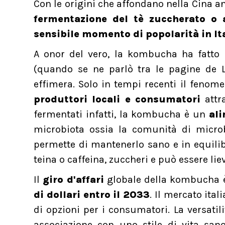
Con le origini che affondano nella Cina 
fermentazione del tè zuccherato o a
sensibile momento di popolarità in It
A onor del vero, la kombucha ha fatto
(quando se ne parlò tra le pagine de 
effimera. Solo in tempi recenti il fenom
produttori locali e consumatori
attra
fermentati infatti, la kombucha è un
ali
microbiota ossia la comunità di microb
permette di mantenerlo sano e in equilib
teina o caffeina, zuccheri e può essere li
Il
giro d'affari
globale della kombucha 
di dollari entro il 2033
. Il mercato ita
di opzioni per i consumatori. La versati
associazione con uno stile di vita sa