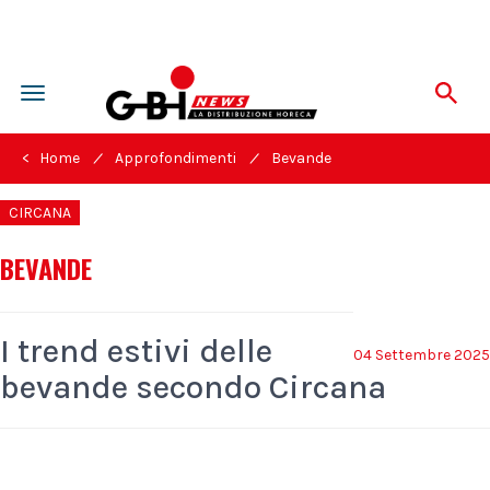
Toggle
navigation
/
/
< Home
Approfondimenti
Bevande
CIRCANA
BEVANDE
I trend estivi delle
04 Settembre 2025
bevande secondo Circana