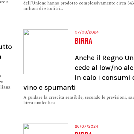
are a
dell'Unione hanno prodotto complessivamente circa 343
milioni di ettolitri...
07/08/2024
BIRRA
utto
a
Anche il Regno Un
cede al low/no alc
9
In calo i consumi 
za
vino e spumanti
aliana
A guidare la crescita sensibile, secondo le previsioni, sa
birra analcolica
26/07/2024