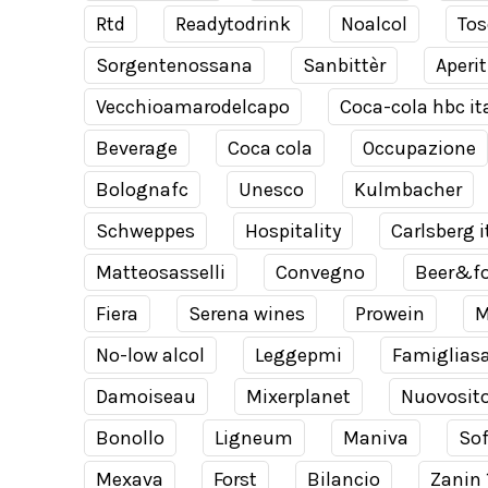
Rtd
Readytodrink
Noalcol
Tos
Sorgentenossana
Sanbittèr
Aperit
Vecchioamarodelcapo
Coca-cola hbc it
Beverage
Coca cola
Occupazione
Bolognafc
Unesco
Kulmbacher
Schweppes
Hospitality
Carlsberg i
Matteosasselli
Convegno
Beer&f
Fiera
Serena wines
Prowein
M
No-low alcol
Leggepmi
Famiglias
Damoiseau
Mixerplanet
Nuovosit
Bonollo
Ligneum
Maniva
Sof
Mexava
Forst
Bilancio
Zanin