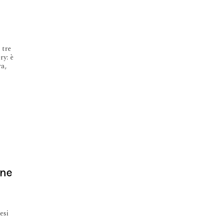
 tre
ry: è
ra,
one
esi