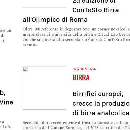
2a edizione di
ConTeSto Birra
all'Olimpico di Roma
Oltre 100 referenze in degustazione, un corner no-alcol e
eso un
masterclass di Università della Birra e Ritual Lab Brewe
 di
ciò che si troverà alla seconda edizione di ConTeSto Bir
, il
evento...
03/09/2024
BIRRA
b,
Birrifici europei,
Wine
cresce la produzi
di birra analcolica
e a
Secondo i dati recentemente diffusi da Eurostat, ufficio
e Lab,
statistico dell'Unione Europea, nel 2023 i birrifici dei Pa