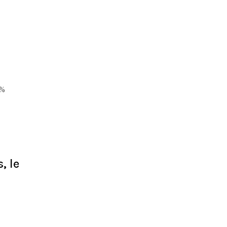
0%
s, le