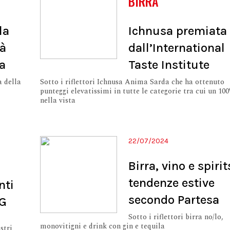
BIRRA
la
Ichnusa premiata
tà
dall’International
ea
Taste Institute
a della
Sotto i riflettori Ichnusa Anima Sarda che ha ottenuto
punteggi elevatissimi in tutte le categorie tra cui un 10
nella vista
22/07/2024
Birra, vino e spirit
tendenze estive
nti
secondo Partesa
SG
Sotto i riflettori birra no/lo,
monovitigni e drink con gin e tequila
stri