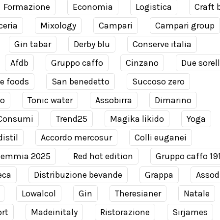
Formazione
Economia
Logistica
Craft 
ceria
Mixology
Campari
Campari group
Gin tabar
Derby blu
Conserve italia
Afdb
Gruppo caffo
Cinzano
Due sorel
e foods
San benedetto
Succoso zero
co
Tonic water
Assobirra
Dimarino
Consumi
Trend25
Magika likido
Yoga
istil
Accordo mercosur
Colli euganei
demmia 2025
Red hot edition
Gruppo caffo 19
eca
Distribuzione bevande
Grappa
Assodi
Lowalcol
Gin
Theresianer
Natale
rt
Madeinitaly
Ristorazione
Sirjames