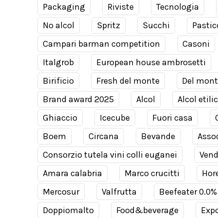
Packaging
Riviste
Tecnologia
No alcol
Spritz
Succhi
Pastic
Campari barman competition
Casoni
Italgrob
European house ambrosetti
Birificio
Fresh del monte
Del mont
Brand award 2025
Alcol
Alcol etili
Ghiaccio
Icecube
Fuori casa
Boem
Circana
Bevande
Assod
Consorzio tutela vini colli euganei
Ven
Amara calabria
Marco crucitti
Hor
Mercosur
Valfrutta
Beefeater 0.0%
Doppiomalto
Food&beverage
Expo