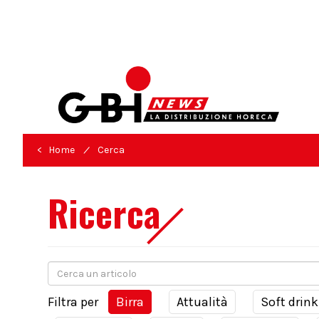
/
< Home
Cerca
Ricerca
Filtra per
Birra
Attualità
Soft drink