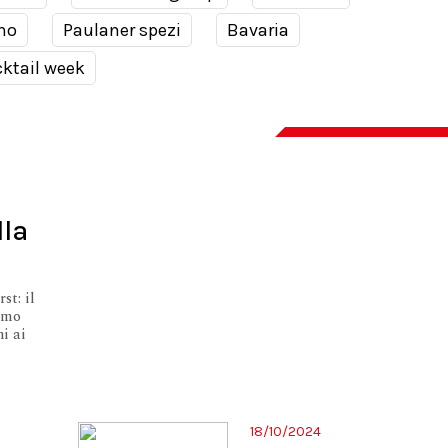
no
Paulaner spezi
Bavaria
ktail week
lla
st: il
rimo
i ai
18/10/2024