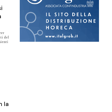
si
a
eer
ti del
nienti
 la