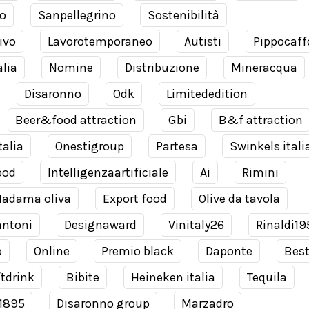
o
Sanpellegrino
Sostenibilità
ivo
Lavorotemporaneo
Autisti
Pippocaff
alia
Nomine
Distribuzione
Mineracqua
Disaronno
Odk
Limitededition
Beer&food attraction
Gbi
B&f attraction
talia
Onestigroup
Partesa
Swinkels itali
ood
Intelligenzaartificiale
Ai
Rimini
adama oliva
Export food
Olive da tavola
antoni
Designaward
Vinitaly26
Rinaldi19
o
Online
Premio black
Daponte
Bes
tdrink
Bibite
Heineken italia
Tequila
 1895
Disaronno group
Marzadro