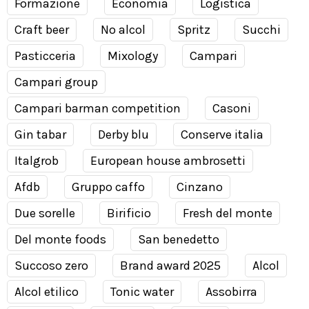
Formazione
Economia
Logistica
Craft beer
No alcol
Spritz
Succhi
Pasticceria
Mixology
Campari
Campari group
Campari barman competition
Casoni
Gin tabar
Derby blu
Conserve italia
Italgrob
European house ambrosetti
Afdb
Gruppo caffo
Cinzano
Due sorelle
Birificio
Fresh del monte
Del monte foods
San benedetto
Succoso zero
Brand award 2025
Alcol
Alcol etilico
Tonic water
Assobirra