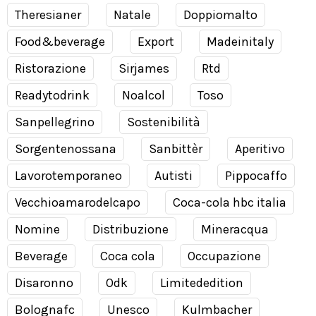
Theresianer
Natale
Doppiomalto
Food&beverage
Export
Madeinitaly
Ristorazione
Sirjames
Rtd
Readytodrink
Noalcol
Toso
Sanpellegrino
Sostenibilità
Sorgentenossana
Sanbittèr
Aperitivo
Lavorotemporaneo
Autisti
Pippocaffo
Vecchioamarodelcapo
Coca-cola hbc italia
Nomine
Distribuzione
Mineracqua
Beverage
Coca cola
Occupazione
Disaronno
Odk
Limitededition
Bolognafc
Unesco
Kulmbacher