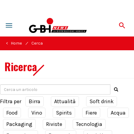
Toggle
navigation
/
< Home
Cerca
Ricerca
Filtra per
Birra
Attualità
Soft drink
Food
Vino
Spirits
Fiere
Acqua
Packaging
Riviste
Tecnologia