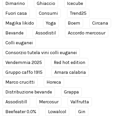
Dimarino
Ghiaccio
Icecube
Fuori casa
Consumi
Trend25
Magika likido
Yoga
Boem
Circana
Bevande
Assodistil
Accordo mercosur
Colli euganei
Consorzio tutela vini colli euganei
Vendemmia 2025
Red hot edition
Gruppo caffo 1915
Amara calabria
Marco crucitti
Horeca
Distribuzione bevande
Grappa
Assodistill
Mercosur
Valfrutta
Beefeater 0.0%
Lowalcol
Gin