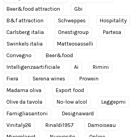
Beer&food attraction
Gbi
B&f attraction
Schweppes
Hospitality
Carlsberg italia
Onestigroup
Partesa
Swinkels italia
Matteosasselli
Convegno
Beer&food
Intelligenzaartificiale
Ai
Rimini
Fiera
Serena wines
Prowein
Madama oliva
Export food
Olive da tavola
No-low alcol
Leggepmi
Famigliasantoni
Designaward
Vinitaly26
Rinaldi1957
Damoiseau
Mixerplanet
Nuovosito
Online