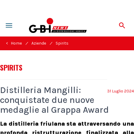
Toggle
navigation
/
/
< Home
Aziende
Spirits
SPIRITS
Distilleria Mangilli:
31 Luglio 2024
conquistate due nuove
medaglie al Grappa Award
La distilleria friulana sta attraversando una
profonda ristrutturazione finalizzata alla