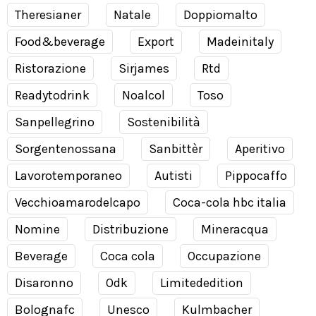
Theresianer
Natale
Doppiomalto
Food&beverage
Export
Madeinitaly
Ristorazione
Sirjames
Rtd
Readytodrink
Noalcol
Toso
Sanpellegrino
Sostenibilità
Sorgentenossana
Sanbittèr
Aperitivo
Lavorotemporaneo
Autisti
Pippocaffo
Vecchioamarodelcapo
Coca-cola hbc italia
Nomine
Distribuzione
Mineracqua
Beverage
Coca cola
Occupazione
Disaronno
Odk
Limitededition
Bolognafc
Unesco
Kulmbacher