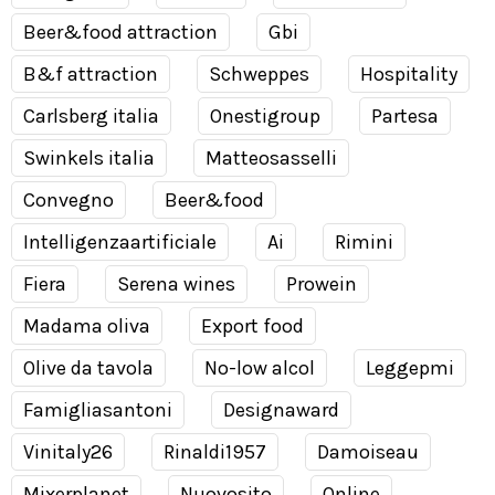
Beer&food attraction
Gbi
B&f attraction
Schweppes
Hospitality
Carlsberg italia
Onestigroup
Partesa
Swinkels italia
Matteosasselli
Convegno
Beer&food
Intelligenzaartificiale
Ai
Rimini
Fiera
Serena wines
Prowein
Madama oliva
Export food
Olive da tavola
No-low alcol
Leggepmi
Famigliasantoni
Designaward
Vinitaly26
Rinaldi1957
Damoiseau
Mixerplanet
Nuovosito
Online