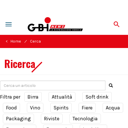
Toggle
navigation
/
< Home
Cerca
Ricerca
Filtra per
Birra
Attualità
Soft drink
Food
Vino
Spirits
Fiere
Acqua
Packaging
Riviste
Tecnologia