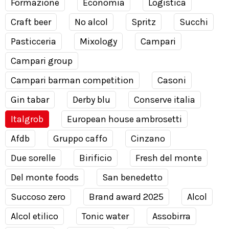
Formazione
Economia
Logistica
Craft beer
No alcol
Spritz
Succhi
Pasticceria
Mixology
Campari
Campari group
Campari barman competition
Casoni
Gin tabar
Derby blu
Conserve italia
Italgrob
European house ambrosetti
Afdb
Gruppo caffo
Cinzano
Due sorelle
Birificio
Fresh del monte
Del monte foods
San benedetto
Succoso zero
Brand award 2025
Alcol
Alcol etilico
Tonic water
Assobirra