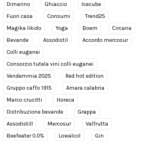
Dimarino
Ghiaccio
Icecube
Fuori casa
Consumi
Trend25
Magika likido
Yoga
Boem
Circana
Bevande
Assodistil
Accordo mercosur
Colli euganei
Consorzio tutela vini colli euganei
Vendemmia 2025
Red hot edition
Gruppo caffo 1915
Amara calabria
Marco crucitti
Horeca
Distribuzione bevande
Grappa
Assodistill
Mercosur
Valfrutta
Beefeater 0.0%
Lowalcol
Gin