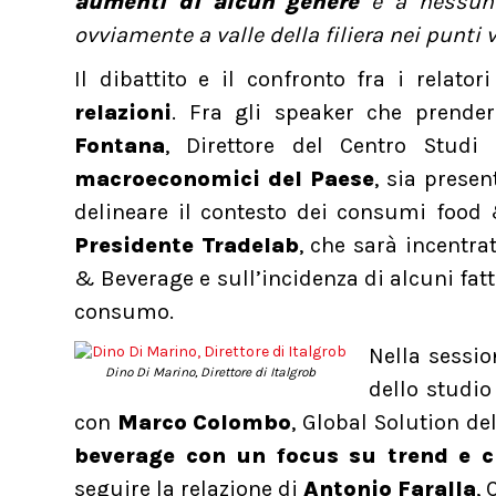
aumenti di alcun genere
e a nessun l
ovviamente a valle della filiera nei punt
Il dibattito e il confronto fra i relat
relazioni
. Fra gli speaker che prender
Fontana
, Direttore del Centro Stud
macroeconomici del Paese
, sia prese
delineare il contesto dei consumi food
Presidente Tradelab
, che sarà incentr
& Beverage e sull’incidenza di alcuni fatt
consumo.
Nella sessio
Dino Di Marino, Direttore di Italgrob
dello studio
con
Marco Colombo
, Global Solution de
beverage con un focus su trend e cr
seguire la relazione di
Antonio Faralla
, 