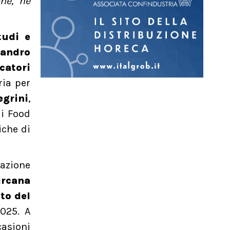
ne, né
tudi e
sandro
catori
ria per
egrini
,
mi Food
iche di
tazione
ircana
to del
2025. A
casioni