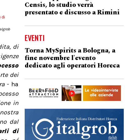
Censis, lo studio verrà
presentato e discusso a Rimini
talgrob
EVENTI
ita, di
Torna MySpirits a Bologna, a
sigenze
fine novembre l'evento
dedicato agli operatori Horeca
ocesso
rte dei
ra
- ha
ocesso
ione in
nostra
nno dal
rli di