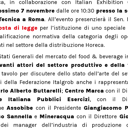
ca, in collaborazione con Italian Exhibition 
rossimo 7 novembre
dalle ore 10:30
presso la s
 Tecnica a Roma
. All’evento presenzierà il Sen.
osta di legge
per l’istituzione di uno speciale
alificazione normativa della categoria degli op
i nel settore della distribuzione Horeca.
Stati Generali del mercato del food & beverage in
vanti attori del settore produttivo e della f
 tavolo per discutere dello stato dell’arte del se
enti della Federazione Italgrob anche i rappresent
rlo Alberto Buttarelli
;
Centro Marca
con il Di
e Italiana Pubblici Esercizi
, con il Dir
che
Assobibe
con il Presidente
Giangiacomo Pi
co Sannella
e
Mineracqua
con il Direttore
Gi
 dei manager dell’industria di produzione 