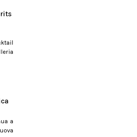
rits
ktail
leria
ica
nua a
nuova