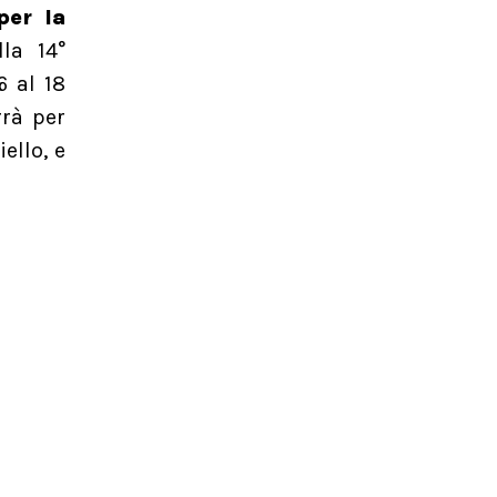
per la
lla 14°
6 al 18
rrà per
ello, e