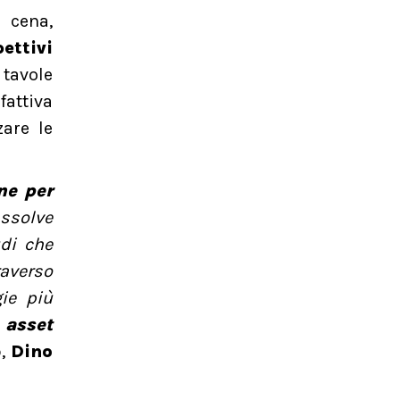
 cena,
ettivi
 tavole
attiva
zare le
ne per
ssolve
udi che
raverso
gie più
 asset
b,
Dino