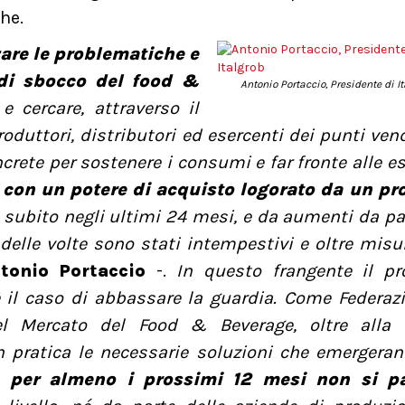
he.
are le problematiche e
i di sbocco del food &
Antonio Portaccio, Presidente di I
 cercare, attraverso il
roduttori, distributori ed esercenti dei punti vend
oncrete per sostenere i consumi e far fronte alle e
i con un potere di acquisto logorato da un pr
ubito negli ultimi 24 mesi, e da aumenti da pa
 delle volte sono stati intempestivi e oltre misu
tonio Portaccio
-.
In questo frangente il pr
è il caso di abbassare la guardia. Come Federaz
el Mercato del Food & Beverage, oltre alla 
in pratica le necessarie soluzioni che emergera
per almeno i prossimi 12 mesi non si pa