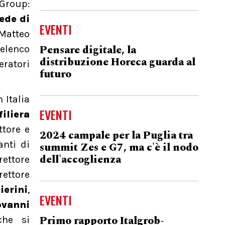
Group:
ede di
EVENTI
 Matteo
Pensare digitale, la
 elenco
distribuzione Horeca guarda al
eratori
futuro
 Italia
EVENTI
iliera
ttore e
2024 campale per la Puglia tra
anti di
summit Zes e G7, ma c'è il nodo
dell'accoglienza
rettore
ettore
erini
,
EVENTI
ovanni
Primo rapporto Italgrob-
che si