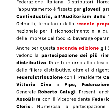
Federazione Italiana Distributori Hore
l'appuntamento è fissato per
giovedì p
Confindustria, all’Auditorium della
Gelmetti, firmatario della
recente prop
nazionale per il riconoscimento e la qu
delle imprese del food & beverage operant
Anche per questa
seconda edizione
gli 
vedono la
partecipazione dei più rile
distributiva
. Riuniti intorno allo stesso
delle filiere distributive, oltre ai dirig
Federdistribuzione
con il Presidente
Ca
Vittorio Cino
e
Fipe, Federazion
Generale
Roberto Calugi
. Presenti an
AssoBirra
con il Vicepresidente
Federi
Cleric
i. Numerosa la partecipazione