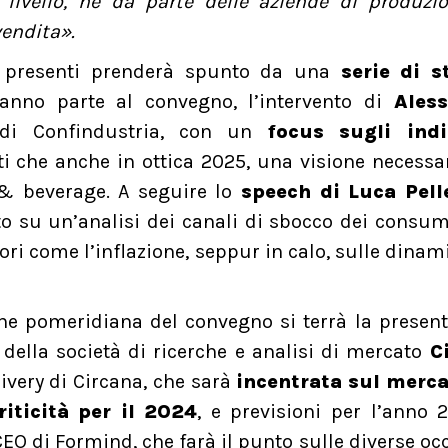
ivello, né da parte delle aziende di produzio
i vendita».
ori presenti prenderà spunto da una
serie di s
anno parte al convegno, l’intervento di
Ales
i di Confindustria, con un
focus sugli indi
nti che anche in ottica 2025, una visione necessa
 & beverage. A seguire lo
speech di Luca Pell
ato su un’analisi dei canali di sbocco dei consu
ori come l’inflazione, seppur in calo, sulle dinam
ne pomeridiana del convegno si terrà la presen
 della società di ricerche e analisi di mercato
C
livery di Circana, che sarà
incentrata sul merca
iticità per il 2024
, e previsioni per l’anno 
CEO di Formind, che farà il punto sulle diverse oc