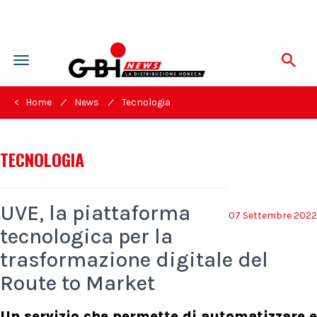
Toggle
navigation
/
/
< Home
News
Tecnologia
TECNOLOGIA
UVE, la piattaforma
07 Settembre 2022
tecnologica per la
trasformazione digitale del
Route to Market
Un servizio che permette di automatizzare e