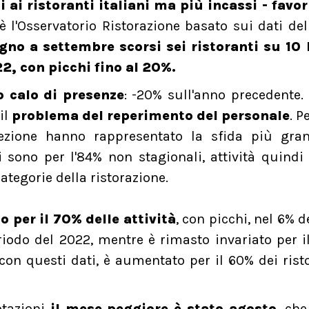
 ai ristoranti italiani ma più incassi - favor
o è l'Osservatorio Ristorazione basato sui dati de
gno a settembre scorsi sei ristoranti su 10
2, con picchi fino al 20%.
o calo di presenze
: -20% sull'anno precedente. 
il
problema del reperimento del personale
. P
elezione hanno rappresentato la sfida più gra
isi sono per l'84% non stagionali, attività quindi
ategorie della ristorazione.
 per il 70% delle attività
, con picchi, nel 6% de
eriodo del 2022, mentre è rimasto invariato per i
a con questi dati, è aumentato per il 60% dei risto
otazioni
il mese peggiore è stato agosto
, che