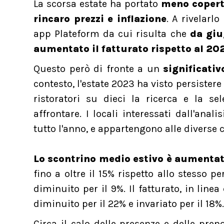
La scorsa estate ha portato
meno coperti
rincaro prezzi e inflazione
. A rivelarl
app Plateform da cui risulta che
da giu
aumentato il fatturato rispetto al 202
Questo però di fronte a un
significativ
contesto, l'estate 2023 ha visto persistere 
ristoratori su dieci la ricerca e la s
affrontare. I locali interessati dall'anal
tutto l'anno, e appartengono alle diverse c
Lo scontrino medio estivo è aumentato
fino a oltre il 15% rispetto allo stesso p
diminuito per il 9%. Il fatturato, in line
diminuito per il 22% e invariato per il 18%.
Circa il calo delle presenze e delle pren