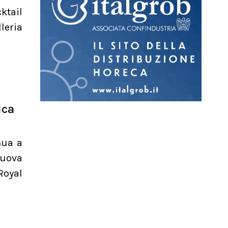
ktail
leria
ica
nua a
nuova
Royal