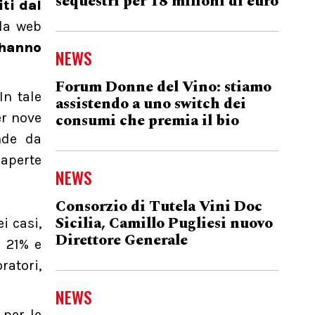
sequestri per 18 milioni di euro
iti dal
lla web
 hanno
NEWS
Forum Donne del Vino: stiamo
In tale
assistendo a uno switch dei
consumi che premia il bio
er nove
nde da
 aperte
NEWS
Consorzio di Tutela Vini Doc
Sicilia, Camillo Pugliesi nuovo
i casi,
Direttore Generale
l 21% e
ratori,
NEWS
 per le