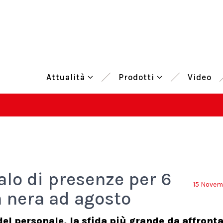
Attualità
Prodotti
Video
alo di presenze per 6
15 Novem
a nera ad agosto
el personale, la sfida più grande da affronta