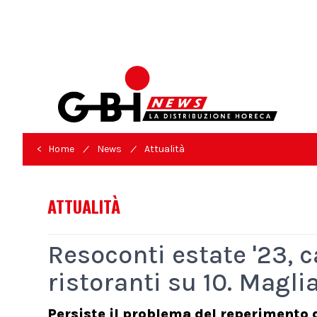
/
/
< Home
News
Attualità
ATTUALITÀ
Resoconti estate '23, c
ristoranti su 10. Magli
Persiste il problema del reperimento d