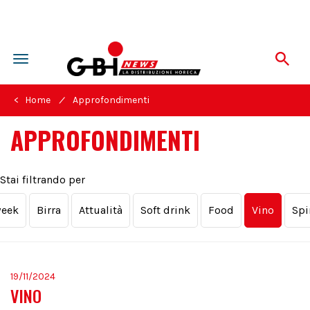
Toggle
navigation
/
< Home
Approfondimenti
APPROFONDIMENTI
Stai filtrando per
week
Birra
Attualità
Soft drink
Food
Vino
Spi
19/11/2024
VINO