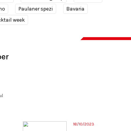
no
Paulaner spezi
Bavaria
ktail week
per
ul
18/10/2023