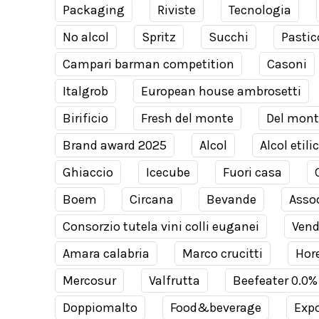
Packaging
Riviste
Tecnologia
No alcol
Spritz
Succhi
Pastic
Campari barman competition
Casoni
Italgrob
European house ambrosetti
Birificio
Fresh del monte
Del mont
Brand award 2025
Alcol
Alcol etili
Ghiaccio
Icecube
Fuori casa
Boem
Circana
Bevande
Assod
Consorzio tutela vini colli euganei
Ven
Amara calabria
Marco crucitti
Hor
Mercosur
Valfrutta
Beefeater 0.0%
Doppiomalto
Food&beverage
Expo