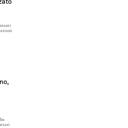
zato
ntanti
iazioni
ino,
 ha
uttori