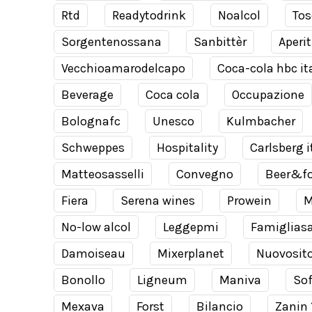
Rtd
Readytodrink
Noalcol
Tos
Sorgentenossana
Sanbittèr
Aperit
Vecchioamarodelcapo
Coca-cola hbc it
Beverage
Coca cola
Occupazione
Bolognafc
Unesco
Kulmbacher
Schweppes
Hospitality
Carlsberg i
Matteosasselli
Convegno
Beer&f
Fiera
Serena wines
Prowein
M
No-low alcol
Leggepmi
Famiglias
Damoiseau
Mixerplanet
Nuovosit
Bonollo
Ligneum
Maniva
Sof
Mexava
Forst
Bilancio
Zanin