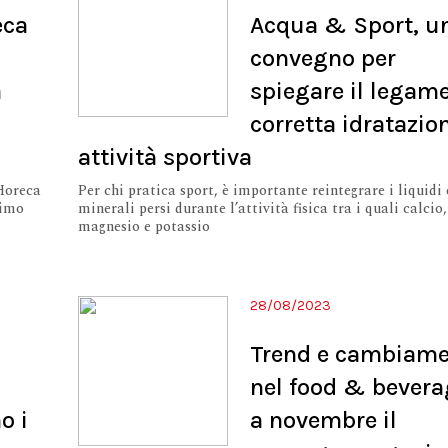
eca
Acqua & Sport, u
convegno per
a
spiegare il legame
corretta idratazio
attività sportiva
 Horeca
Per chi pratica sport, è importante reintegrare i liquidi e
simo
minerali persi durante l’attività fisica tra i quali calcio,
magnesio e potassio
28/08/2023
Trend e cambiame
nel food & bevera
o i
a novembre il