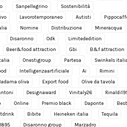
o
Sanpellegrino
Sostenibilità
ivo
Lavorotemporaneo
Autisti
Pippocaff
alia
Nomine
Distribuzione
Mineracqua
Disaronno
Odk
Limitededition
Beer&food attraction
Gbi
B&f attraction
talia
Onestigroup
Partesa
Swinkels itali
ood
Intelligenzaartificiale
Ai
Rimini
adama oliva
Export food
Olive da tavola
antoni
Designaward
Vinitaly26
Rinaldi19
o
Online
Premio black
Daponte
Bes
tdrink
Bibite
Heineken italia
Tequila
 1895
Disaronno group
Marzadro