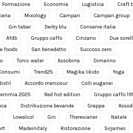
Formazione
Economia
Logistica
Craft 
ceria
Mixology
Campari
Campari group
Gin tabar
Derby blu
Conserve italia
Afdb
Gruppo caffo
Cinzano
Due sorel
e foods
San benedetto
Succoso zero
co
Tonic water
Assobirra
Dimarino
Consumi
Trend25
Magika likido
Yoga
istil
Accordo mercosur
Colli euganei
demmia 2025
Red hot edition
Gruppo caffo 19
eca
Distribuzione bevande
Grappa
Assodi
Lowalcol
Gin
Theresianer
Natale
rt
Madeinitaly
Ristorazione
Sirjames