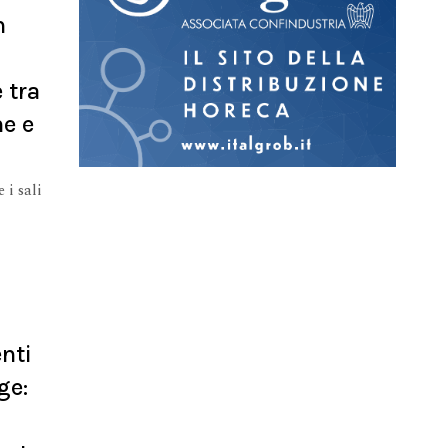
n
 tra
ne e
 i sali
nti
ge: