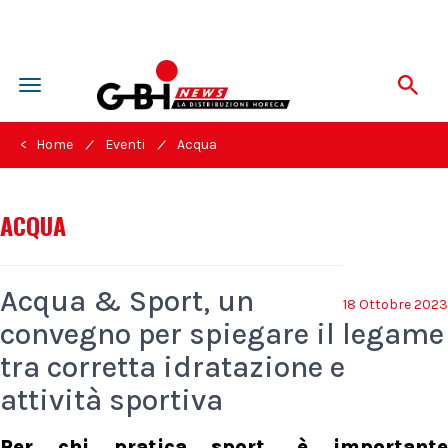
Toggle
navigation
/
/
< Home
Eventi
Acqua
ACQUA
Acqua & Sport, un
18 Ottobre 2023
convegno per spiegare il legame
tra corretta idratazione e
attività sportiva
Per chi pratica sport, è importante