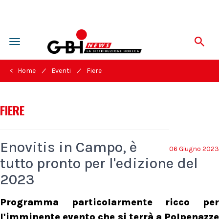
Toggle
navigation
/
/
< Home
Eventi
Fiere
FIERE
Enovitis in Campo, è
06 Giugno 2023
tutto pronto per l'edizione del
2023
Programma particolarmente ricco per
l'imminente evento che si terrà a Polpenazze