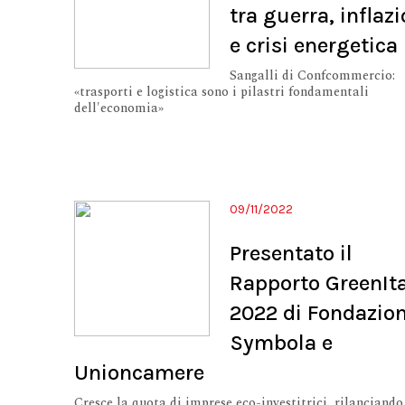
tra guerra, inflaz
e crisi energetica
Sangalli di Confcommercio:
«trasporti e logistica sono i pilastri fondamentali
dell'economia»
09/11/2022
Presentato il
Rapporto GreenIt
2022 di Fondazio
Symbola e
Unioncamere
Cresce la quota di imprese eco-investitrici, rilanciando 