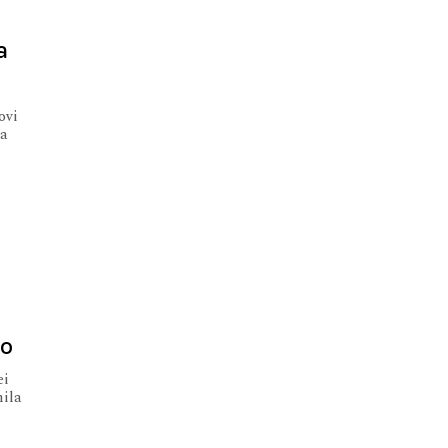
a
ovi
ra
l
no
ei
mila