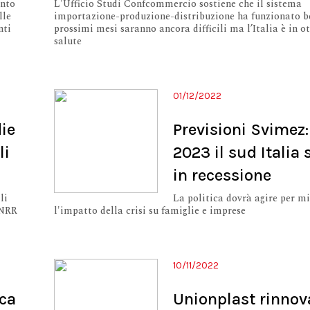
ento
L'Ufficio Studi Confcommercio sostiene che il sistema
lle
importazione-produzione-distribuzione ha funzionato be
nti
prossimi mesi saranno ancora difficili ma l’Italia è in o
salute
01/12/2022
ie
Previsioni Svimez:
li
2023 il sud Italia 
in recessione
li
La politica dovrà agire per mi
PNRR
l'impatto della crisi su famiglie e imprese
10/11/2022
ica
Unionplast rinnov