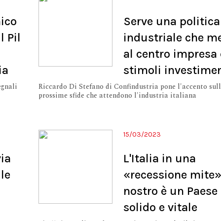
mico
Serve una politica
l Pil
industriale che m
al centro impresa 
ia
stimoli investime
egnali
Riccardo Di Stefano di Confindustria pone l'accento sul
prossime sfide che attendono l'industria italiana
15/03/2023
via
L'Italia in una
lle
«recessione mite»,
nostro è un Paese
solido e vitale