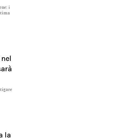
ne: i
ttima
 nel
sarà
tigare
a la