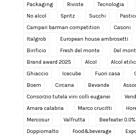
Packaging
Riviste
Tecnologia
No alcol
Spritz
Succhi
Pastic
Campari barman competition
Casoni
Italgrob
European house ambrosetti
Birificio
Fresh del monte
Del mont
Brand award 2025
Alcol
Alcol etili
Ghiaccio
Icecube
Fuori casa
Boem
Circana
Bevande
Assod
Consorzio tutela vini colli euganei
Ven
Amara calabria
Marco crucitti
Hor
Mercosur
Valfrutta
Beefeater 0.0%
Doppiomalto
Food&beverage
Expo