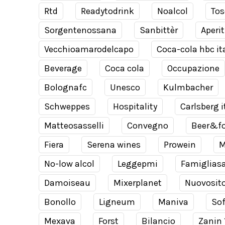
Rtd
Readytodrink
Noalcol
Tos
Sorgentenossana
Sanbittèr
Aperit
Vecchioamarodelcapo
Coca-cola hbc it
Beverage
Coca cola
Occupazione
Bolognafc
Unesco
Kulmbacher
Schweppes
Hospitality
Carlsberg i
Matteosasselli
Convegno
Beer&f
Fiera
Serena wines
Prowein
M
No-low alcol
Leggepmi
Famiglias
Damoiseau
Mixerplanet
Nuovosit
Bonollo
Ligneum
Maniva
Sof
Mexava
Forst
Bilancio
Zanin