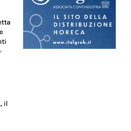
etta
e
nti
le
 il