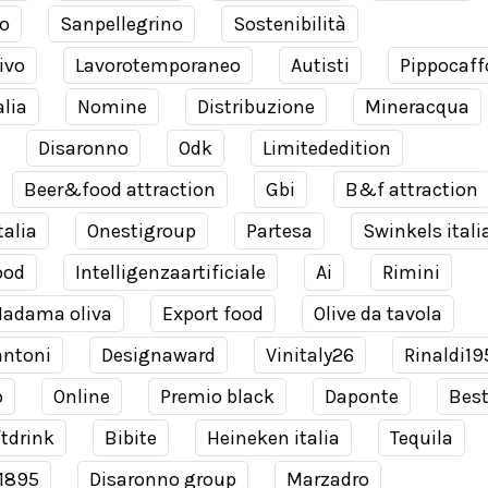
o
Sanpellegrino
Sostenibilità
ivo
Lavorotemporaneo
Autisti
Pippocaff
alia
Nomine
Distribuzione
Mineracqua
Disaronno
Odk
Limitededition
Beer&food attraction
Gbi
B&f attraction
talia
Onestigroup
Partesa
Swinkels itali
ood
Intelligenzaartificiale
Ai
Rimini
adama oliva
Export food
Olive da tavola
antoni
Designaward
Vinitaly26
Rinaldi19
o
Online
Premio black
Daponte
Bes
tdrink
Bibite
Heineken italia
Tequila
 1895
Disaronno group
Marzadro