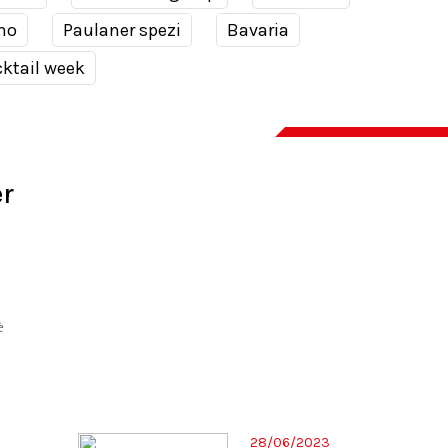
no
Paulaner spezi
Bavaria
ktail week
er
è
28/06/2023