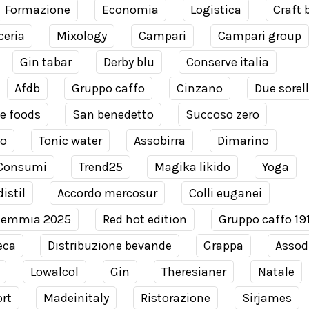
Formazione
Economia
Logistica
Craft 
ceria
Mixology
Campari
Campari group
Gin tabar
Derby blu
Conserve italia
Afdb
Gruppo caffo
Cinzano
Due sorel
e foods
San benedetto
Succoso zero
co
Tonic water
Assobirra
Dimarino
Consumi
Trend25
Magika likido
Yoga
istil
Accordo mercosur
Colli euganei
demmia 2025
Red hot edition
Gruppo caffo 19
eca
Distribuzione bevande
Grappa
Assodi
Lowalcol
Gin
Theresianer
Natale
rt
Madeinitaly
Ristorazione
Sirjames