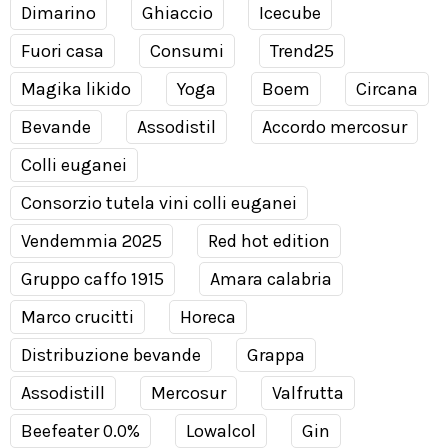
Dimarino
Ghiaccio
Icecube
Fuori casa
Consumi
Trend25
Magika likido
Yoga
Boem
Circana
Bevande
Assodistil
Accordo mercosur
Colli euganei
Consorzio tutela vini colli euganei
Vendemmia 2025
Red hot edition
Gruppo caffo 1915
Amara calabria
Marco crucitti
Horeca
Distribuzione bevande
Grappa
Assodistill
Mercosur
Valfrutta
Beefeater 0.0%
Lowalcol
Gin