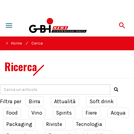
Toggle
navigation
/
< Home
Cerca
Ricerca
Filtra per
Birra
Attualità
Soft drink
Food
Vino
Spirits
Fiere
Acqua
Packaging
Riviste
Tecnologia