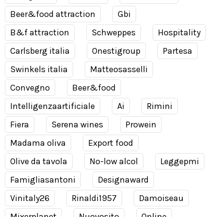
Beer&food attraction
Gbi
B&f attraction
Schweppes
Hospitality
Carlsberg italia
Onestigroup
Partesa
Swinkels italia
Matteosasselli
Convegno
Beer&food
Intelligenzaartificiale
Ai
Rimini
Fiera
Serena wines
Prowein
Madama oliva
Export food
Olive da tavola
No-low alcol
Leggepmi
Famigliasantoni
Designaward
Vinitaly26
Rinaldi1957
Damoiseau
Mixerplanet
Nuovosito
Online