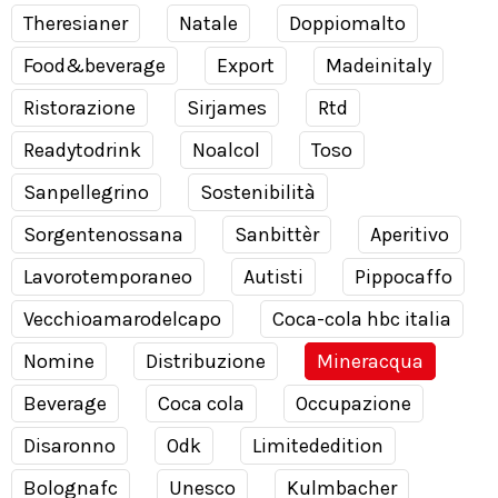
Theresianer
Natale
Doppiomalto
Food&beverage
Export
Madeinitaly
Ristorazione
Sirjames
Rtd
Readytodrink
Noalcol
Toso
Sanpellegrino
Sostenibilità
Sorgentenossana
Sanbittèr
Aperitivo
Lavorotemporaneo
Autisti
Pippocaffo
Vecchioamarodelcapo
Coca-cola hbc italia
Nomine
Distribuzione
Mineracqua
Beverage
Coca cola
Occupazione
Disaronno
Odk
Limitededition
Bolognafc
Unesco
Kulmbacher