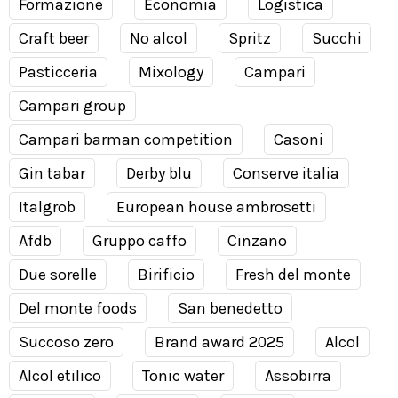
Formazione
Economia
Logistica
Craft beer
No alcol
Spritz
Succhi
Pasticceria
Mixology
Campari
Campari group
Campari barman competition
Casoni
Gin tabar
Derby blu
Conserve italia
Italgrob
European house ambrosetti
Afdb
Gruppo caffo
Cinzano
Due sorelle
Birificio
Fresh del monte
Del monte foods
San benedetto
Succoso zero
Brand award 2025
Alcol
Alcol etilico
Tonic water
Assobirra