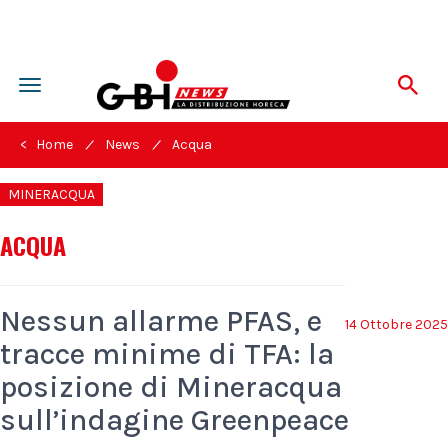
Toggle
navigation
/
/
< Home
News
Acqua
MINERACQUA
ACQUA
Nessun allarme PFAS, e
14 Ottobre 2025
tracce minime di TFA: la
posizione di Mineracqua
sull’indagine Greenpeace