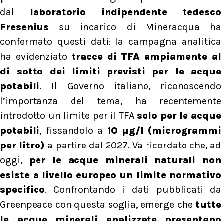
dal
laboratorio indipendente tedesco
Fresenius
su incarico di Mineracqua ha
confermato questi dati: la campagna analitica
ha evidenziato
tracce di TFA ampiamente a
di sotto dei limiti previsti per le acque
potabili
. Il Governo italiano, riconoscendo
l’importanza del tema, ha recentemente
introdotto un limite per il TFA
solo per le acqu
potabili
, fissandolo a
10 µg/l (microgramm
per litro)
a partire dal 2027. Va ricordato che, a
oggi,
per le acque minerali naturali non
esiste a livello europeo un limite normativo
specifico
. Confrontando i dati pubblicati da
Greenpeace con questa soglia, emerge che
tutte
le acque minerali analizzate presentano