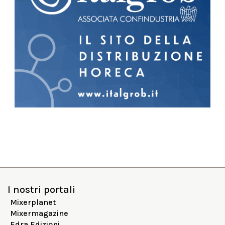
I nostri portali
Mixerplanet
Mixermagazine
Edra Edizioni